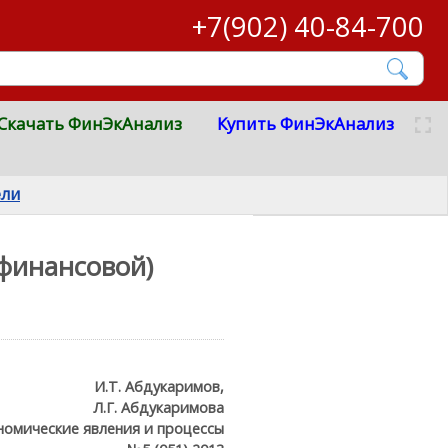
+7(902) 40-84-700
Скачать ФинЭкАнализ
Купить ФинЭкАнализ
ели
(финансовой)
И.Т. Абдукаримов,
Л.Г. Абдукаримова
номические явления и процессы