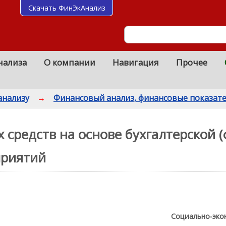
Скачать ФинЭкАнализ
нализа
О компании
Навигация
Прочее
анализу
→
Финансовый анализ, финансовые показат
 средств на основе бухгалтерской 
приятий
Социально-эко