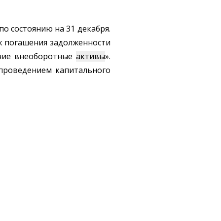
о состоянию на 31 декабря.
ок погашения задолженности
очие внеоборотные
активы
».
 проведением капитального