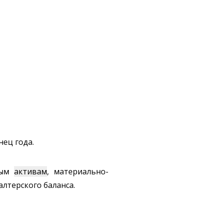
нец года.
ным
активам
, материально-
лтерского баланса.