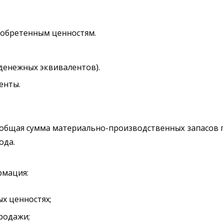
иобретенным ценностям.
денежных эквивалентов).
енты.
я общая сумма материально-производственных запасов 
ода.
рмация:
ых ценностях;
родажи;