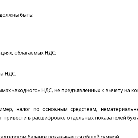
 должны быть:
циях, облагаемых НДС;
ма НДС.
ммах «входного» НДС, не предъявленных к вычету на ко
имер, налог по основным средствам, нематериаль
т привести в расшифровке отдельных показателей бухга
хгалтерском балансе показывается общей суммой.