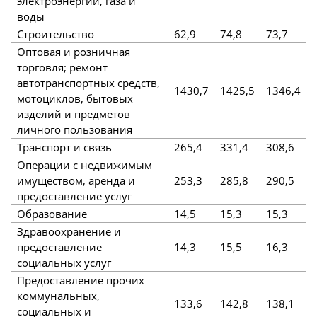
электроэнергии, газа и
воды
Строительство
62,9
74,8
73,7
Оптовая и розничная
торговля; ремонт
автотранспортных средств,
1430,7
1425,5
1346,4
мотоциклов, бытовых
изделий и предметов
личного пользования
Транспорт и связь
265,4
331,4
308,6
Операции с недвижимым
имуществом, аренда и
253,3
285,8
290,5
предоставление услуг
Образование
14,5
15,3
15,3
Здравоохранение и
предоставление
14,3
15,5
16,3
социальных услуг
Предоставление прочих
коммунальных,
133,6
142,8
138,1
социальных и