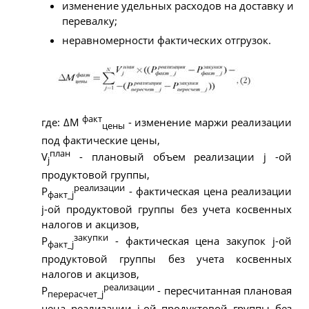
изменение удельных расходов на доставку и
перевалку;
неравномерности фактических отгрузок.
факт
где: ΔM
- изменение маржи реализации
цены
под фактические цены,
план
V
- плановый объем реализации j -ой
j
продуктовой группы,
реализации
Р
- фактическая цена реализации
факт_j
j-ой продуктовой группы без учета косвенных
налогов и акцизов,
закупки
Р
- фактическая цена закупок j-ой
факт_j
продуктовой группы без учета косвенных
налогов и акцизов,
реализации
Р
- пересчитанная плановая
перерасчет_j
цена реализации j-ой продуктовой группы без