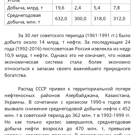
Уголь
Добыча, млрд. т
19,6
2,4
5,4
7,8
Среднегодовая
632,0
300,0
318,0
312,0
добыча, млн. т
За 30 лет советского периода (1961-1991 гг.) было
добыто около 14 млрд. т нефти. За последующие 24
года (1992-2016) постсоветская Россия извлекла из недр
10,9 млрд. т нефти. Однако это не означает, что новая
экономическая система стала более экономно
относиться к запасам своего важнейшего природного
богатства.
Распад СССР привел к территориальной потере
нефтеносных районов Азербайджана, Казахстана,
Украины. В сочетании с кризисом 1990-х годов это
вызвало снижение среднегодовой добычи нефти с 452
млн. т в советский период до 362 млн. т в 1992-1999 гг.
Но как только кризис завершился, среднегодовая
добыча нефти возросла до 470 млн. т, превысив
уровень советского времени. В последующем добыча