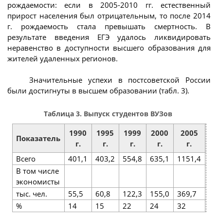
рождаемости: если в 2005-2010 гг. естественный
прирост населения был отрицательным, то после 2014
г. рождаемость стала превышать смертность. В
результате введения ЕГЭ удалось ликвидировать
неравенство в доступности высшего образования для
жителей удаленных регионов.
Значительные успехи в постсоветской России
были достигнуты в высшем образовании (табл. 3).
Таблица 3. Выпуск студентов ВУЗов
1990
1995
1999
2000
2005
2
Показатель
г.
г.
г.
г.
г.
Всего
401,1
403,2
554,8
635,1
1151,4
14
В том числе
экономисты
тыс. чел.
55,5
60,8
122,3
155,0
369,7
52
%
14
15
22
24
32
36