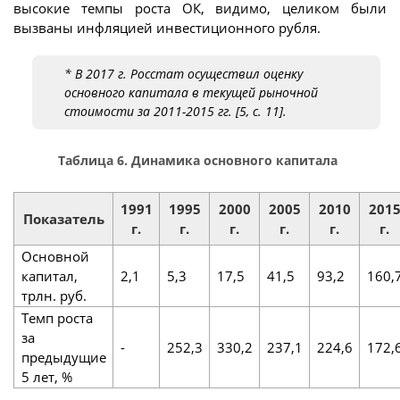
высокие темпы роста ОК, видимо, целиком были
вызваны инфляцией инвестиционного рубля.
* В 2017 г. Росстат осуществил оценку
основного капитала в текущей рыночной
стоимости за 2011-2015 гг. [5, с. 11].
Таблица 6. Динамика основного капитала
1991
1995
2000
2005
2010
201
Показатель
г.
г.
г.
г.
г.
г.
Основной
капитал,
2,1
5,3
17,5
41,5
93,2
160,
трлн. руб.
Темп роста
за
-
252,3
330,2
237,1
224,6
172,
предыдущие
5 лет, %