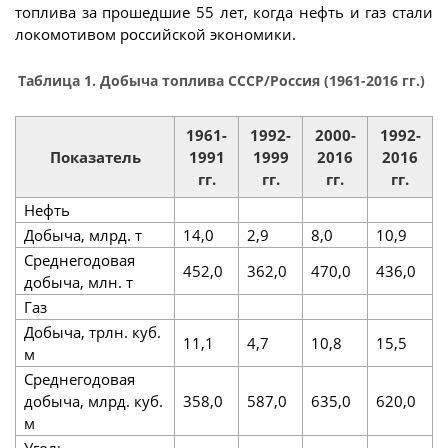
топлива за прошедшие 55 лет, когда нефть и газ стали
локомотивом российской экономики.
Таблица 1. Добыча топлива СССР/Россия (1961-2016 гг.)
1961-
1992-
2000-
1992-
Показатель
1991
1999
2016
2016
гг.
гг.
гг.
гг.
Нефть
Добыча, млрд. т
14,0
2,9
8,0
10,9
Среднегодовая
452,0
362,0
470,0
436,0
добыча, млн. т
Газ
Добыча, трлн. куб.
11,1
4,7
10,8
15,5
м
Среднегодовая
добыча, млрд. куб.
358,0
587,0
635,0
620,0
м