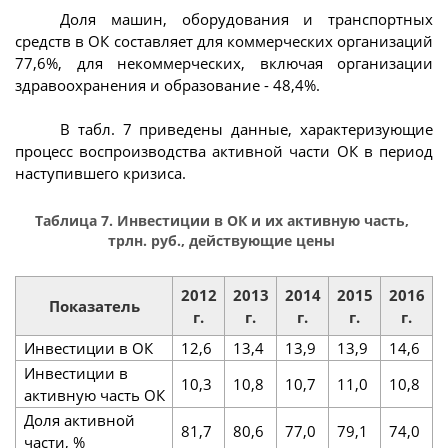
Доля машин, оборудования и транспортных
средств в ОК составляет для коммерческих организаций
77,6%, для некоммерческих, включая организации
здравоохранения и образование - 48,4%.
В табл. 7 приведены данные, характеризующие
процесс воспроизводства активной части ОК в период
наступившего кризиса.
Таблица 7. Инвестиции в ОК и их активную часть,
трлн. руб., действующие цены
2012
2013
2014
2015
2016
Показатель
г.
г.
г.
г.
г.
Инвестиции в ОК
12,6
13,4
13,9
13,9
14,6
Инвестиции в
10,3
10,8
10,7
11,0
10,8
активную часть ОК
Доля активной
81,7
80,6
77,0
79,1
74,0
части, %