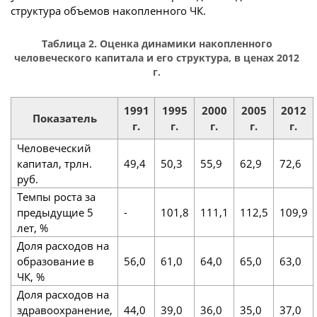
структура объемов накопленного ЧК.
Таблица 2. Оценка динамики накопленного
человеческого капитала и его структура, в ценах 2012
г.
1991
1995
2000
2005
2012
Показатель
г.
г.
г.
г.
г.
Человеческий
капитал, трлн.
49,4
50,3
55,9
62,9
72,6
руб.
Темпы роста за
предыдущие 5
-
101,8
111,1
112,5
109,9
лет, %
Доля расходов на
образование в
56,0
61,0
64,0
65,0
63,0
ЧК, %
Доля расходов на
здравоохранение,
44,0
39,0
36,0
35,0
37,0