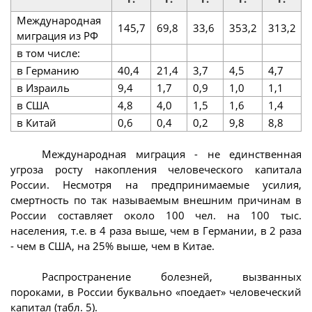
Международная
145,7
69,8
33,6
353,2
313,2
миграция из РФ
в том числе:
в Германию
40,4
21,4
3,7
4,5
4,7
в Израиль
9,4
1,7
0,9
1,0
1,1
в США
4,8
4,0
1,5
1,6
1,4
в Китай
0,6
0,4
0,2
9,8
8,8
Международная миграция - не единственная
угроза росту накопления человеческого капитала
России. Несмотря на предпринимаемые усилия,
смертность по так называемым внешним причинам в
России составляет около 100 чел. на 100 тыс.
населения, т.е. в 4 раза выше, чем в Германии, в 2 раза
- чем в США, на 25% выше, чем в Китае.
Распространение болезней, вызванных
пороками, в России буквально «поедает» человеческий
капитал (табл. 5).