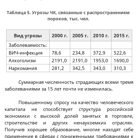
Таблица 5. Угрозы ЧК, связанные с распространением
пороков, тыс. чел.
Вид угрозы
2000 г.
2005 г.
2010 г.
2015 г.
Заболеваемость:
ВИЧ-инфекция
78,6
234,8
372,9
522,6
Алкоголизм
2191,0
2191,0
1953,0
1690,0
Наркомания
281,2
342,5
343,0
310,3
Суммарная численность страдающих всеми тремя
заболеваниями за 15 лет почти не изменилась.
Повышенному спросу на качество человеческого
капитала не способствует структура российской
экономики с высокой долей занятых в торговле,
строительстве и других ненаукоемких отраслях.
Получив хорошее образование, многие находят себе
применение в сферах с пониженными требованиями к