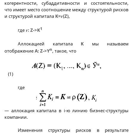
когерентности, субаддитивности и состоятельности,
что имеет место соотношение между структурой рисков
и структурой капитала
K=
(Z)
,
r
1
где
: Z->K
r
Аллокацией капитала
K
мы называем
n
отображение
A: Z->Y
, такое, что
(1)
где
— аллокация капитала в i-ю линию бизнес-структуры
компании.
Изменения структуры рисков в результате