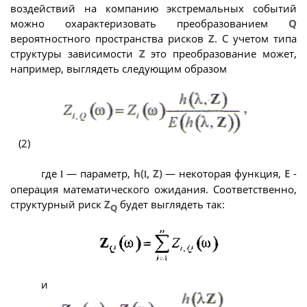
воздействий на компанию экстремальных событий
можно охарактеризовать преобразованием
Q
вероятностного пространства рисков
Z
. С учетом типа
структуры зависимости
Z
это преобразование может,
например, выглядеть следующим образом
(2)
где
— параметр,
h(
, Z)
— некоторая функция,
E
-
l
l
операция математического ожидания. Соответственно,
структурный риск
Z
будет выглядеть так:
Q
и