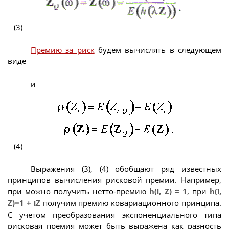
(3)
Премию за риск
будем вычислять в следующем
виде
и
(4)
Выражения (3), (4) обобщают ряд известных
принципов вычисления рисковой премии. Например,
при можно получить нетто-премию
h(
, Z) = 1
, при
h(
,
l
l
Z)=1 +
Z
получим премию ковариационного принципа.
l
С учетом преобразования экспоненциального типа
рисковая премия может быть выражена как разность