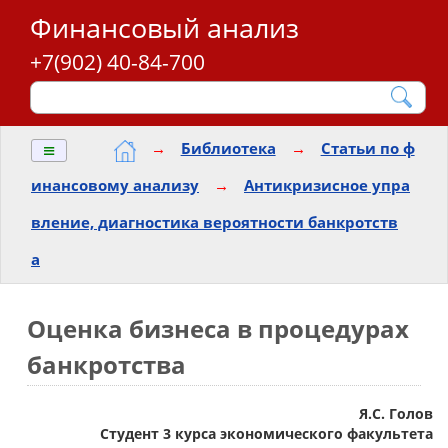
Финансовый анализ
+7(902) 40-84-700
≡
→
Библиотека
→
Статьи по ф
инансовому анализу
→
Антикризисное упра
вление, диагностика вероятности банкротств
а
Оценка бизнеса в процедурах
банкротства
Я.С. Голов
Студент 3 курса экономического факультета