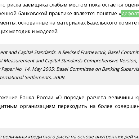
го риска заемщика слабым местом пока остается оцен
енной банковской практике является понятие «
дефол
менты, основанные на материалах Базельского комитет
щих методик и моделей.
ent and Capital Standards. A Revised Framework, Basel Commit
tal Measurement and Capital Standards Comprehensive Version, 
ng Paper No. 14. May 2005; Basel Committee on Banking Supervis
nternational Settlements. 2009.
оложение Банка России «О порядке расчета величины 
едитным организациям переходить на более соверше
а величины кредитного риска на основе внутренних рейти