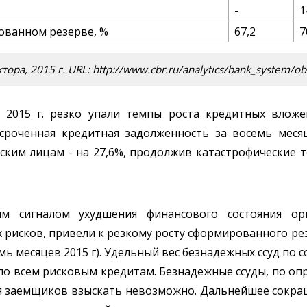
-
1
ованном резерве, %
67,2
7
ра, 2015 г. URL: http://www.cbr.ru/analytics/bank_system/ob
в 2015 г. резко упали темпы роста кредитных влож
сроченная кредитная задолженность за восемь месяц
ским лицам - на 27,6%, продолжив катастрофические 
ым сигналом ухудшения финансового состояния ор
 рисков, привели к резкому росту сформированного р
семь месяцев 2015 г). Удельный вес безнадежных ссуд по 
по всем рисковым кредитам. Безнадежные ссуды, по опр
ния заемщиков взыскать невозможно. Дальнейшее сокр