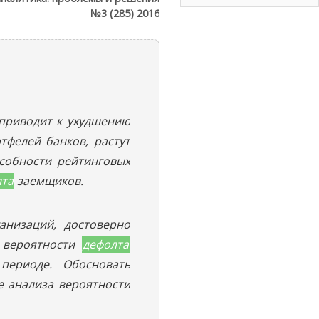
№3 (285) 2016
 приводит к ухудшению
тфелей банков, растут
особности рейтинговых
лта
заемщиков.
анизаций, достоверно
 вероятности
дефолта
периоде. Обосновать
е анализа вероятности