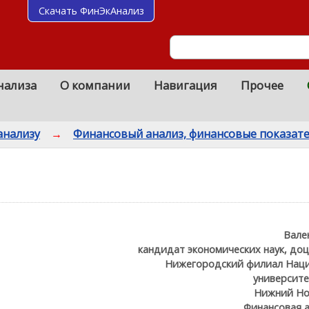
Скачать ФинЭкАнализ
нализа
О компании
Навигация
Прочее
анализу
→
Финансовый анализ, финансовые показат
Вале
кандидат экономических наук, доц
Нижегородский филиал Наци
университе
Нижний Но
Финансовая 