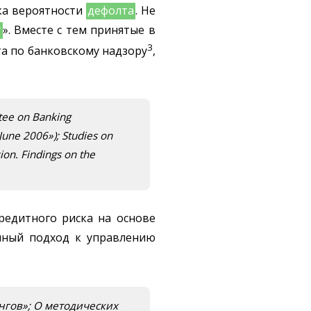
ка вероятности
дефолта
. Не
т
». Вместе с тем принятые в
3
а по банковскому надзору
,
tee on Banking
June 2006»); Studies on
ion. Findings on the
кредитного риска на основе
нный подход к управлению
нгов»; О методических