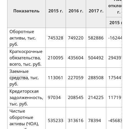
отклонен
Показатель
2015 г.
2016 г.
2017 г.
г. от .
2015 г.
Оборотные
активы, тыс.
745328
749220
582886
-162442
руб.
Краткосрочные
обязательства,
210095
435604
504492
294397
всего, тыс. руб.
Заемные
средства
, тыс.
113061
227059
288508
175447
руб.
Кредиторская
задолженность,
97034
208545
214225
117191
тыс. руб.
Чистые
оборотные
535233
313616
78394
-456839
активы (ЧОА),