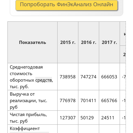
Попроборать ФинЭкАнализ Онлайн
Аб
изм
Показатель
2015 г.
2016 г.
2017 г.
2015
Среднегодовая
стоимость
738958
747274
666053
-729
оборотных
средств
,
тыс. руб.
Выручка от
реализации, тыс.
776978
701411
665766
-111
руб
Чистая прибыль,
127307
50129
24511
-102
тыс. руб
Коэффициент