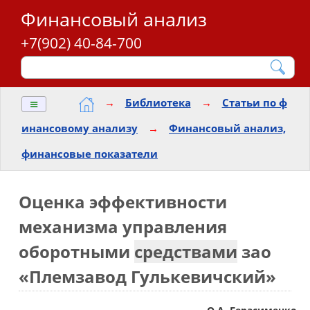
Финансовый анализ
+7(902) 40-84-700
≡
→
Библиотека
→
Статьи по ф
инансовому анализу
→
Финансовый анализ,
финансовые показатели
Оценка эффективности
механизма управления
оборотными
средствами
зао
«Племзавод Гулькевичский»