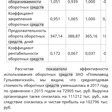
оборачиваемости
1,051
0,939
1,000
-0,0
оборотных
средств
Коэффициент
закрепления
0,951
1,065
1,000
0,04
оборотных
средств
Продолжительность
оборота оборотных
347,14
388,87
365,16
18,0
средств
, дней
Коэффициент
рентабельности
0,172
0,067
0,037
-0,1
оборотных
средств
Рассчитав
показатели
эффективности
использования оборотных
средств
ЗАО «Племзавод
Гулькевичский», мы видим, что среднегодовая
стоимость оборотных
средств
уменьшилась в 2017 году
по сравнению с 2015 годом на 72905 тыс. руб. Выручка
организации также снизилась на 111212 тыс. руб., как
следствие снизилась и чистая прибыль на 102796 тыс.
руб.