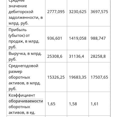
значение
дебиторской
2777,095
3230,625
3697,575
45
задолженности, в
млрд. руб.
Прибыль
(убыток) от
936,601
1419,058
988,747
13
продаж, в млрд.
руб.
Выручка, в млрд.
25308,6
31136,4
28258,8
32
руб.
Среднегодовой
размер
оборотных
15326,25
19683,35
17507,65
19
активов, в млрд.
руб.
Коэффициент
оборачиваемости
1,65
1,58
1,61
1,
оборотных
активов, в ед.