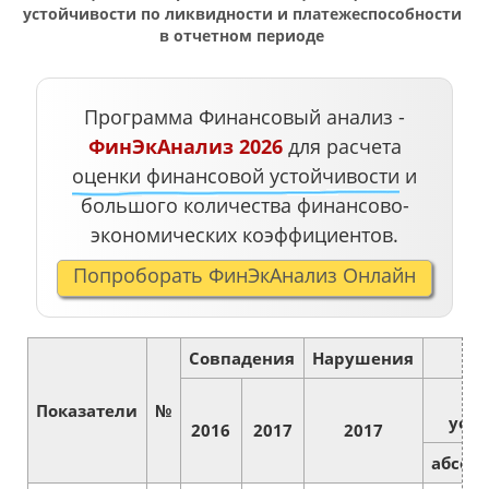
устойчивости по ликвидности и платежеспособности
в отчетном периоде
Программа Финансовый анализ -
ФинЭкАнализ 2026
для расчета
оценки финансовой устойчивости
и
большого количества финансово-
экономических коэффициентов.
Попроборать ФинЭкАнализ Онлайн
Совпадения
Нарушения
п
Показатели
№
усто
2016
2017
2017
абсол