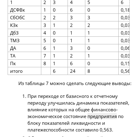
1
2
3
4
5
6
ДСФВк
1
0
6
0
0,188
СбОбС
2
2
3
3
0,031
КЗк
3
1
2
2
0,031
ДбЗ
4
0
1
1
0,031
ТМЗ
5
0
1
1
0,031
ДА
6
1
3
0
0,063
ТА
7
1
2
1
0,031
Пк
8
1
6
0
0,156
итого
6
24
8
0,563
Из таблицы 7 можно сделать следующие выводы:
При переходе от базисного к отчетному
периоду улучшилась динамика показателей,
влияние которых на общее финансово-
экономическое состояние
предприятия
по
блоку показателей ликвидности и
платежеспособности составило 0,563.