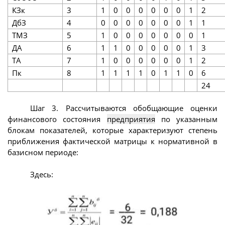
КЗк
3
1
0
0
0
0
0
0
1
2
ДбЗ
4
0
0
0
0
0
0
0
1
1
ТМЗ
5
1
0
0
0
0
0
0
0
1
ДА
6
1
1
0
0
0
0
0
1
3
ТА
7
1
0
0
0
0
0
0
1
2
Пк
8
1
1
1
1
0
1
1
0
6
24
Шаг 3. Рассчитываются обобщающие оценки
финансового состояния
предприятия
по указанным
блокам показателей, которые характеризуют степень
приближения фактической матрицы к нормативной в
базисном периоде:
Здесь: