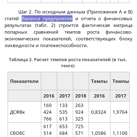
Шаг 2. По исходным данным (Приложения А и В)
статей
баланса предприятия
и отчета о финансовых
результатах (табл. 2) строится фактическая матрица
попарных сравнений темпов роста финансово-
экономических показателей, соответствующих блоку
ликвидности и платежеспособности.
Таблица 2. Расчет темпов роста показателей (в тыс.
тенге)
Показатели
Темпы
Темпы
(
2016
2017
2018
2016
2017
160
133
263
ДСФВк
424
535
924
0,8324
1,9764
8
766
613
325
617
653
725
СбОбС
514
684
571
1,0586
1,1100
5