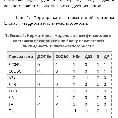
которого является выполнение следующих шагов.
Шаг 1. Формирование нормативной матрицы
блока ликвидности и платежеспособности.
Таблица 1. Нормативная модель оценки финансового
состояния
предприятия
по блоку показателей
ликвидности и платежеспособности
Показатели
ДСФВк
СбОбС
КЗк
ДбЗ
З
ДА
Т
ДСФВк
0
1
1
0
1
1
1
СбОбС
-1
0
1
0
1
1
1
КЗк
-1
-1
0
-1
0
0
0
ДбЗ
0
0
1
0
0
0
0
ТМЗ
-1
-1
0
0
0
0
0
ДА
-1
-1
0
0
0
0
0
ТА
-1
-1
0
0
0
0
0
Пк
-1
-1
-1
-1
0
-1
-1