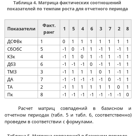
Таблица 4. Матрица фактических соотношений
показателей по темпам роста для отчетного периода
Факт.
Показатели
1
5
4
6
3
7
2
8
ранг
ДСФВк
1
0
1
1
1
1
1
1
1
СбОбС
5
-1
0
-1
1
-1
1
-1
1
КЗк
4
-1
1
0
1
-1
1
-1
1
ДбЗ
6
-1
-1
-1
0
-1
1
-1
1
ТМЗ
3
-1
1
1
1
0
1
-1
1
ДА
7
-1
-1
-1
-1
-1
0
-1
1
ТА
2
-1
1
1
1
1
1
0
1
Пк
8
-1
-1
-1
-1
-1
-1
-1
0
Расчет матриц совпадений в базисном и
отчетном периодах (табл. 5 и табл. 6, соответственно)
проведем в соответствии с формулами.
Таблица 5. Матрица совпадений в базисном периоде