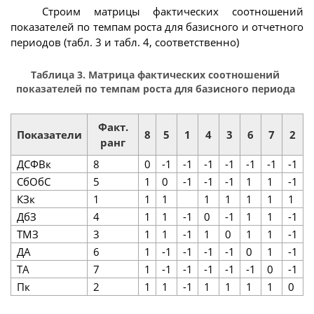
Строим матрицы фактических соотношений
показателей по темпам роста для базисного и отчетного
периодов (табл. 3 и табл. 4, соответственно)
Таблица 3. Матрица фактических соотношений
показателей по темпам роста для базисного периода
Факт.
Показатели
8
5
1
4
3
6
7
2
ранг
ДСФВк
8
0
-1
-1
-1
-1
-1
-1
-1
СбОбС
5
1
0
-1
-1
-1
1
1
-1
КЗк
1
1
1
1
1
1
1
1
ДбЗ
4
1
1
-1
0
-1
1
1
-1
ТМЗ
3
1
1
-1
1
0
1
1
-1
ДА
6
1
-1
-1
-1
-1
0
1
-1
ТА
7
1
-1
-1
-1
-1
-1
0
-1
Пк
2
1
1
-1
1
1
1
1
0