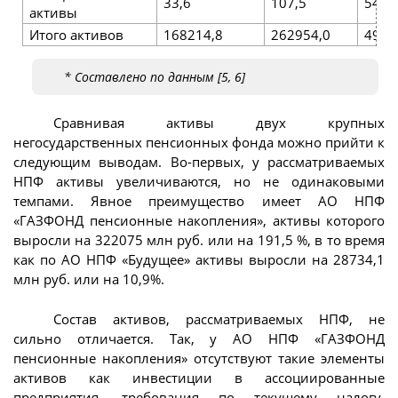
33,6
107,5
54,1
активы
Итого активов
168214,8
262954,0
4902
* Составлено по данным [5, 6]
Сравнивая активы двух крупных
негосударственных пенсионных фонда можно прийти к
следующим выводам. Во-первых, у рассматриваемых
НПФ активы увеличиваются, но не одинаковыми
темпами. Явное преимущество имеет АО НПФ
«ГАЗФОНД пенсионные накопления», активы которого
выросли на 322075 млн руб. или на 191,5 %, в то время
как по АО НПФ «Будущее» активы выросли на 28734,1
млн руб. или на 10,9%.
Состав активов, рассматриваемых НПФ, не
сильно отличается. Так, у АО НПФ «ГАЗФОНД
пенсионные накопления» отсутствуют такие элементы
активов как инвестиции в ассоциированные
предприятия, требования по текущему налогу,