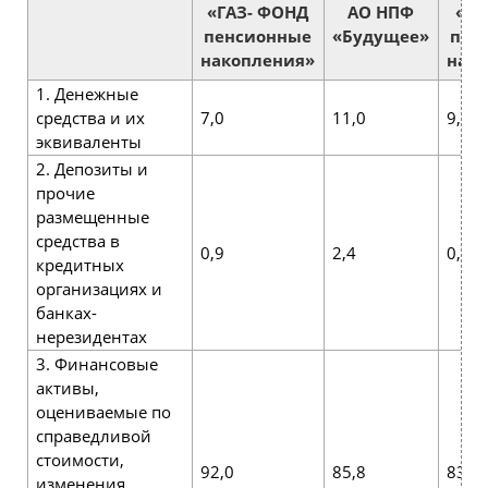
«ГАЗ- ФОНД
АО НПФ
«ГА
пенсионные
«Будущее»
пен
накопления»
нак
1. Денежные
средства и их
7,0
11,0
9,6
эквиваленты
2. Депозиты и
прочие
размещенные
средства в
0,9
2,4
0,7
кредитных
организациях и
банках-
нерезидентах
3. Финансовые
активы,
оцениваемые по
справедливой
стоимости,
92,0
85,8
83,5
изменения