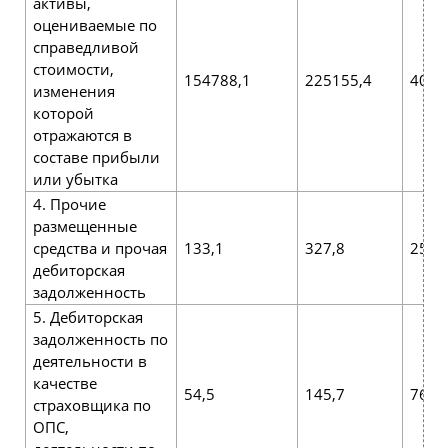
активы,
оцениваемые по
справедливой
стоимости,
154788,1
225155,4
4090
изменения
которой
отражаются в
составе прибыли
или убытка
4. Прочие
размещенные
средства и прочая
133,1
327,8
2520
дебиторская
задолженность
5. Дебиторская
задолженность по
деятельности в
качестве
54,5
145,7
76,4
страховщика по
ОПС,