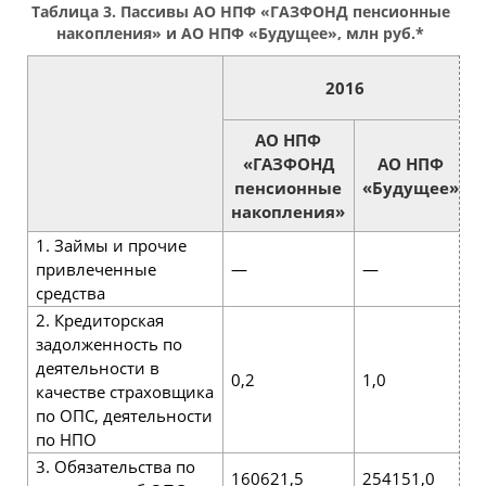
Таблица 3. Пассивы АО НПФ «ГАЗФОНД пенсионные
накопления» и АО НПФ «Будущее», млн руб.*
2016
АО НПФ
«ГАЗФОНД
АО НПФ
пенсионные
«Будущее»
накопления»
1. Займы и прочие
привлеченные
—
—
средства
2. Кредиторская
задолженность по
деятельности в
0,2
1,0
8
качестве страховщика
по ОПС, деятельности
по НПО
3. Обязательства по
160621,5
254151,0
4