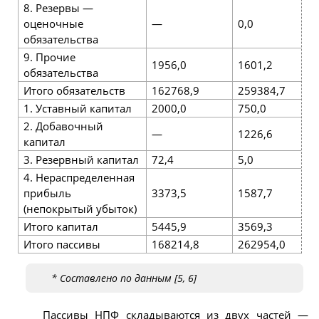
8. Резервы —
оценочные
—
0,0
обязательства
9. Прочие
1956,0
1601,2
3
обязательства
Итого обязательств
162768,9
259384,7
4
1. Уставный капитал
2000,0
750,0
2
2. Добавочный
—
1226,6
капитал
3. Резервный капитал
72,4
5,0
1
4. Нераспределенная
прибыль
3373,5
1587,7
2
(непокрытый убыток)
Итого капитал
5445,9
3569,3
2
Итого пассивы
168214,8
262954,0
4
* Составлено по данным [5, 6]
Пассивы НПФ складываются из двух частей —