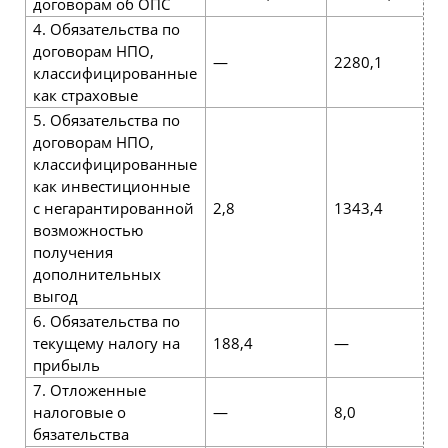
договорам об ОПС
4. Обязательства по
договорам НПО,
—
2280,1
2
классифицированные
как страховые
5. Обязательства по
договорам НПО,
классифицированные
как инвестиционные
с негарантированной
2,8
1343,4
1
возможностью
получения
дополнительных
выгод
6. Обязательства по
текущему налогу на
188,4
—
4
прибыль
7. Отложенные
налоговые о
—
8,0
7
бязательства