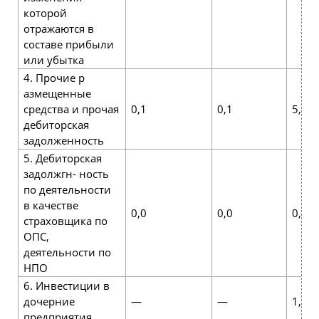
которой
отражаются в
составе прибыли
или убытка
4. Прочие р
азмещенные
средства и прочая
0,1
0,1
5,1
дебиторская
задолженность
5. Дебиторская
задолжгн- ность
по деятельности
в качестве
0,0
0,0
0,0
страховщика по
ОПС,
деятельности по
НПО
6. Инвестиции в
дочерние
—
—
1,1
предприятия