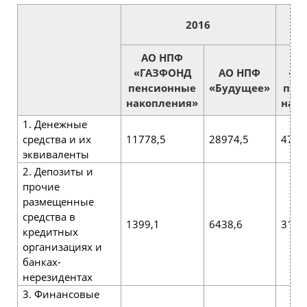
2016
АО НПФ
А
«ГАЗФОНД
АО НПФ
«Г
пенсионные
«Будущее»
пен
накопления»
нак
1. Денежные
средства и их
11778,5
28974,5
4727
эквиваленты
2. Депозиты и
прочие
размещенные
средства в
1399,1
6438,6
3188
кредитных
организациях и
банках-
нерезидентах
3. Финансовые