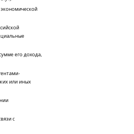
у экономической
ссийской
ециальные
умме его дохода,
гентами-
ких или иных
ении
вязи с