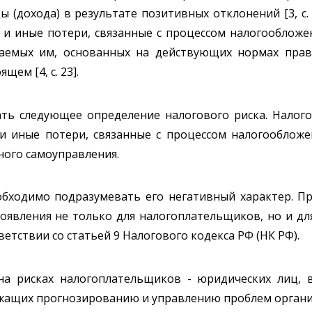
(дохода) в результате позитивных отклонений [3, с. 3
и иные потери, связанные с процессом налогообложен
аемых им, основанных на действующих нормах права
ем [4, с. 23].
ть следующее определение налогового риска. Налог
 иные потери, связанные с процессом налогообложе
тного самоуправления.
обходимо подразумевать его негативный характер. П
явления не только для налогоплательщиков, но и для
тствии со статьей 9 Налогового кодекса РФ (НК РФ).
на рисках налогоплательщиков - юридических лиц, 
жащих прогнозированию и управлению проблем организ