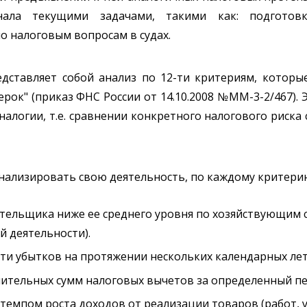
нала текущими задачами, такими как: подготовк
о налоговым вопросам в судах.
дставляет собой анализ по 12-ти критериям, которы
ок" (приказ ФНС России от 14.10.2008 №ММ-3-2/467).
алогии, т.е. сравнении конкретного налогового риска 
нализировать свою деятельность, по каждому критери
ательщика ниже ее среднего уровня по хозяйствующим 
й деятельности).
сти убытков на протяжении нескольких календарных лет
чительных сумм налоговых вычетов за определенный пе
емпом роста доходов от реализации товаров (работ, ус