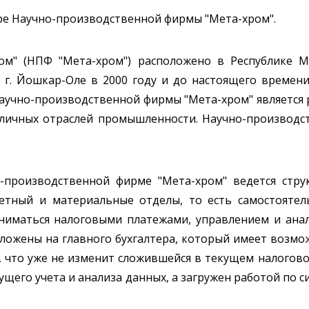
ре Научно-производственной фирмы "Мета-хром".
ом" (НПФ "Мета-хром") расположено в Республике М
г. Йошкар-Оле в 2000 году и до настоящего времени
аучно-производственной фирмы "Мета-хром" является 
личных отраслей промышленности. Научно-производс
о-производственной фирме "Мета-хром" ведется стр
счетный и материальные отделы, то есть самостоятел
аниматься налоговыми платежами, управлением и ана
зложены на главного бухгалтера, который имеет возм
 что уже не изменит сложившейся в текущем налогово
кущего учета и анализа данных, а загружен работой по 