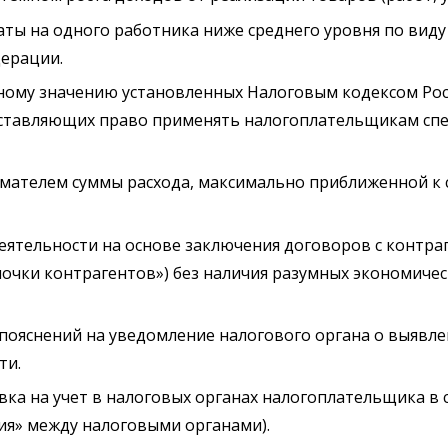
ты на одного работника ниже среднего уровня по вид
дерации.
ному значению установленных Налоговым кодексом Ро
оставляющих право применять налогоплательщикам сп
телем суммы расхода, максимально приближенной к с
еятельности на основе заключения договоров с контра
очки контрагентов») без наличия разумных экономичес
ояснений на уведомление налогового органа о выявл
ти.
вка на учет в налоговых органах налогоплательщика в с
ия» между налоговыми органами).