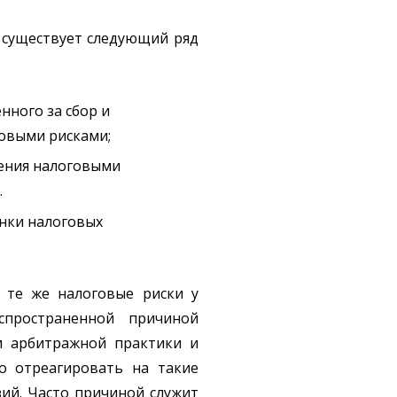
 существует следующий ряд
нного за сбор и
овыми рисками;
ления налоговыми
.
енки налоговых
и те же налоговые риски у
спространенной причиной
и арбитражной практики и
о отреагировать на такие
ий. Часто причиной служит