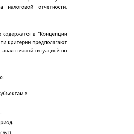
а налоговой отчетности,
е содержатся в "Концепции
 Эти критерии предполагают
с аналогичной ситуацией по
ю:
субъектам в
.
риод.
луг).