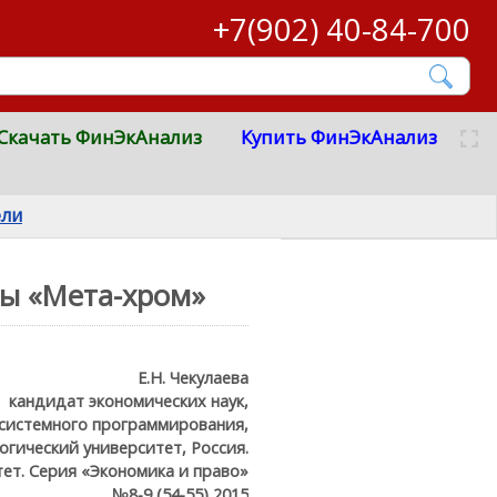
+7(902) 40-84-700
Скачать ФинЭкАнализ
Купить ФинЭкАнализ
ели
мы «Мета-хром»
Е.Н. Чекулаева
кандидат экономических наук,
системного программирования,
гический университет, Россия.
ет. Серия «Экономика и право»
№8-9 (54-55) 2015