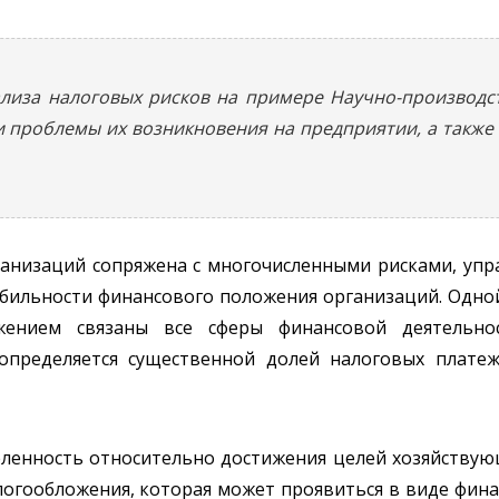
ализа налоговых рисков на примере Научно-производ
и проблемы их возникновения на предприятии, а такж
ганизаций сопряжена с многочисленными рисками, упр
ильности финансового положения организаций. Одной
ожением связаны все сферы финансовой деятельнос
определяется существенной долей налоговых плате
енность относительно достижения целей хозяйствующ
логообложения, которая может проявиться в виде фина