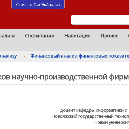
Скачать ФинЭкАнализ
нализа
О компании
Навигация
Прочее
анализу
→
Финансовый анализ, финансовые показат
ков научно-производственной фир
доцент кафедры информатики и 
Поволжский государственный техноло
Новый университ