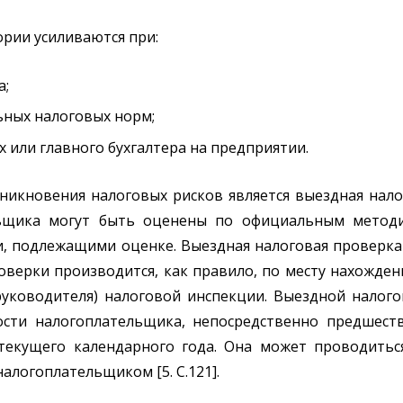
ории усиливаются при:
а;
ных налоговых норм;
х или главного бухгалтера на предприятии.
икновения налоговых рисков является выездная налог
льщика могут быть оценены по официальным метод
, подлежащими оценке. Выездная налоговая проверка 
оверки производится, как правило, по месту нахожде
руководителя) налоговой инспекции. Выездной налог
ости налогоплательщика, непосредственно предшест
текущего календарного года. Она может проводитьс
алогоплательщиком [5. С.121].