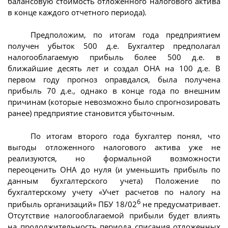
балансовую стоимость отложенного налогового актива
в конце каждого отчетного периода).
Предположим, по итогам года предприятием
получен убыток 500 д.е. Бухгалтер предполагал
налогооблагаемую прибыль более 500 д.е. в
ближайшие десять лет и создал ОНА на 100 д.е. В
первом году прогноз оправдался, была получена
прибыль 70 д.е., однако в конце года по внешним
причинам (которые невозможно было спрогнозировать
ранее) предприятие становится убыточным.
По итогам второго года бухгалтер понял, что
выгоды отложенного налогового актива уже не
реализуются, но формальной возможности
переоценить ОНА до нуля (и уменьшить прибыль по
данным бухгалтерского учета) Положение по
бухгалтерскому учету «Учет расчетов по налогу на
6
прибыль организаций» ПБУ 18/02
не предусматривает.
Отсутствие налогооблагаемой прибыли будет влиять
на продолжительность периода списания отложенных