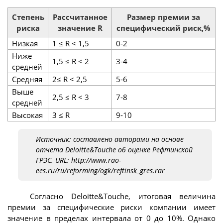
Степень
Рассчитанное
Размер премии за
риска
значение R
специфический риск,%
Низкая
1 ≤ R < 1,5
0-2
Ниже
1,5 ≤ R < 2
3-4
средней
Средняя
2≤ R < 2,5
5-6
Выше
2,5 ≤ R < 3
7-8
средней
Высокая
3 ≤ R
9-10
Источник: составлено авторами на основе
отчета Deloitte&Touche об оценке Рефтинской
ГРЭС. URL: http://www.rao-
ees.ru/ru/reforming/ogk/reftinsk_gres.rar
Согласно Deloitte&Touche, итоговая величина
премии за специфические риски компании имеет
значение в пределах интервала от 0 до 10%. Однако