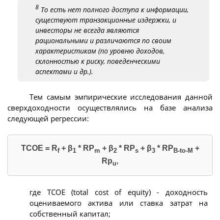
8
То есть нет полного доступа к информации,
существуют транзакционные издержки, и
инвесторы не всегда являются
рациональными и различаются по своим
характеристикам (по уровню доходов,
склонностью к риску, поведенческими
аспектами и др.).
Тем самым эмпирические исследования данной
сверхдоходности осуществлялись на базе анализа
следующей регрессии:
TCOE = R
+ β
* RP
+ β
* RP
+ β
* RP
+
f
1
m
2
s
3
B-to-M
Rp
,
u
где TCOE (total cost of equity) - доходность
оцениваемого актива или ставка затрат на
собственный капитал;