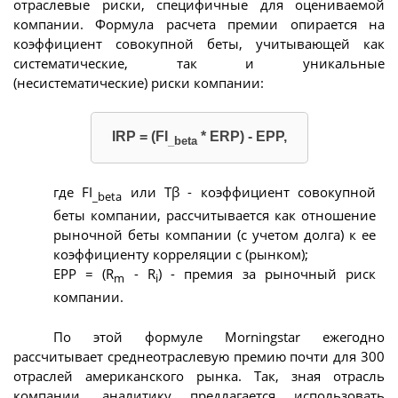
отраслевые риски, специфичные для оцениваемой
компании. Формула расчета премии опирается на
коэффициент совокупной беты, учитывающей как
систематические, так и уникальные
(несистематические) риски компании:
IRP = (FI
* ERP) - EPP,
_beta
где FI
или Тβ - коэффициент совокупной
_beta
беты компании, рассчитывается как отношение
рыночной беты компании (с учетом долга) к ее
коэффициенту корреляции с (рынком);
EPP = (R
- R
) - премия за рыночный риск
m
i
компании.
По этой формуле Morningstar ежегодно
рассчитывает среднеотраслевую премию почти для 300
отраслей американского рынка. Так, зная отрасль
компании, аналитику предлагается использовать