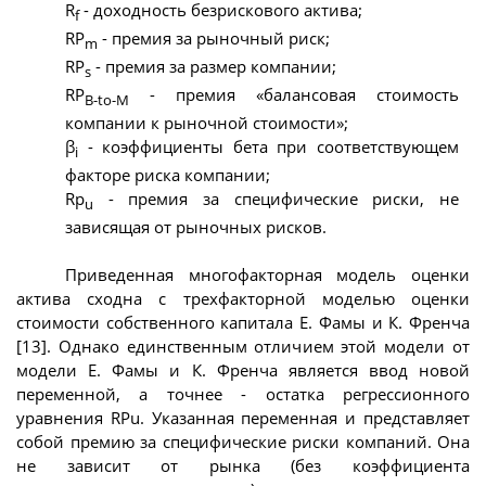
R
- доходность безрискового актива;
f
RP
- премия за рыночный риск;
m
RP
- премия за размер компании;
s
RP
- премия «балансовая стоимость
B-to-M
компании к рыночной стоимости»;
β
- коэффициенты бета при соответствующем
i
факторе риска компании;
Rp
- премия за специфические риски, не
u
зависящая от рыночных рисков.
Приведенная многофакторная модель оценки
актива сходна с трехфакторной моделью оценки
стоимости собственного капитала Е. Фамы и К. Френча
[13]. Однако единственным отличием этой модели от
модели Е. Фамы и К. Френча является ввод новой
переменной, а точнее - остатка регрессионного
уравнения RPu. Указанная переменная и представляет
собой премию за специфические риски компаний. Она
не зависит от рынка (без коэффициента