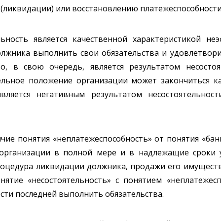
 (ликвидации) или восстановлению платежеспособности 
ьность является качественной характеристикой неэф
олжника выполнить свои обязательства и удовлетвор
о, в свою очередь, является результатом несостоя
ельное положение организации может закончиться ка
является негативным результатом несостоятельност
личие понятия «неплатежеспособность» от понятия «ба
ь организации в полной мере и в надлежащие сроки
оцедура ликвидации должника, продажи его имущества
ятие «несостоятельность» с понятием «неплатежесп
сти последней выполнить обязательства.