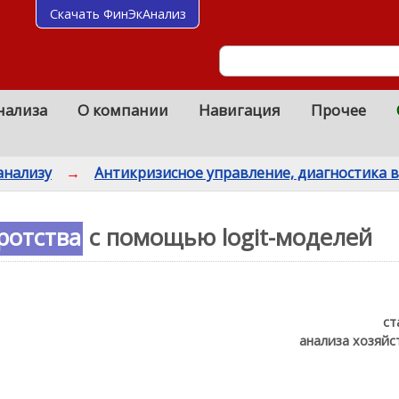
Скачать ФинЭкАнализ
нализа
О компании
Навигация
Прочее
анализу
→
Антикризисное управление, диагностика 
ротства
с помощью logit-моделей
ст
анализа хозяйс