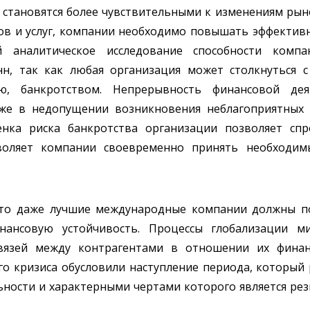
ы становятся более чувствительными к изменениям ры
ов и услуг, компании необходимо повышать эффективн
ой аналитическое исследование способности комп
нн, так как любая организация может столкнуться 
тью, банкротством. Непрерывность финансовой дея
же в недопущении возникновения неблагоприятных 
нка риска банкротства организации позволяет спр
зволяет компании своевременно принять необходим
что даже лучшие международные компании должны по
ансовую устойчивость. Процессы глобализации м
вязей между контрагентами в отношении их финанс
го кризиса обусловили наступление периода, который
ности и характерными чертами которого является рез