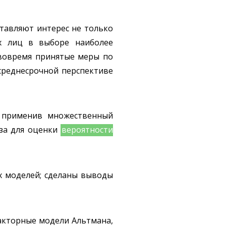
тавляют интерес не только
их лиц в выборе наиболее
 вовремя принятые меры по
среднесрочной перспективе
е применив множественный
иза для оценки
вероятности
х моделей; сделаны выводы
факторные модели Альтмана,