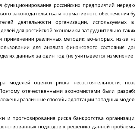
я функционирования российских предприятий нередк
вого законодательства и нормативного обеспечения бух
ателей деятельности организации, используемых в
елей для российской экономики затруднительно также
и применении различных методик; во-вторых, из-за н
ользовании для анализа финансового состояния да
моделях данных за один год (не учитывается изменение
а моделей оценки риска несостоятельности, поз
. Поэтому отечественными экономистами были разра
дложены различные способы адаптации западных моделе
и и прогнозирования риска банкротства организаци
ршенствованных подходов к решению данной проблем