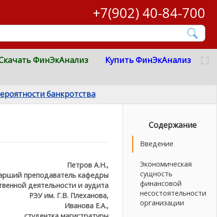
+7(902) 40-84-700
Скачать ФинЭкАнализ
Купить ФинЭкАнализ
вероятности банкротства
Содержание
Введение
Экономическая
Петров А.Н.,
сущность
арший преподаватель кафедры
финансовой
твенной деятельности и аудита
несостоятельности
РЭУ им. Г.В. Плеханова,
организации
Иванова Е.А.,
студентка магистратуры