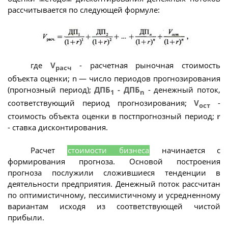
рассчитывается по следующей формуле:
где
V
- расчетная рыночная стоимость
расч
объекта оценки; n — число периодов прогнозирования
(прогнозный период);
ДПБ
- ДПБ
- денежный поток,
1
n
соответствующий период прогнозирования;
V
-
ост
стоимость объекта оценки в постпрогнозный период;
r
- ставка дисконтирования.
Расчет
стоимости бизнеса
начинается с
формирования прогноза. Основой построения
прогноза послужили сложившиеся тенденции в
деятельности предприятия. Денежный поток рассчитан
по оптимистичному, пессимистичному и усредненному
вариантам исходя из соответствующей чистой
прибыли.