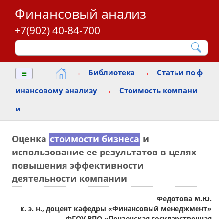
Финансовый анализ
+7(902) 40-84-700
≡
→
Библиотека
→
Статьи по ф
инансовому анализу
→
Стоимость компани
и
Оценка
стоимости бизнеса
и
использование ее результатов в целях
повышения эффективности
деятельности компании
Федотова М.Ю.
к. э. н., доцент кафедры «Финансовый менеджмент»
ФГОУ ВПО «Пензенская государственная