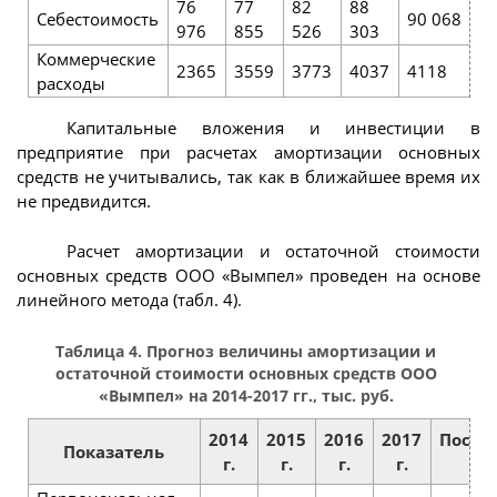
76
77
82
88
Себестоимость
90 068
976
855
526
303
Коммерческие
2365
3559
3773
4037
4118
расходы
Капитальные вложения и инвестиции в
предприятие при расчетах амортизации основных
средств не учитывались, так как в ближайшее время их
не предвидится.
Расчет амортизации и остаточной стоимости
основных средств ООО «Вымпел» проведен на основе
линейного метода (табл. 4).
Таблица 4. Прогноз величины амортизации и
остаточной стоимости основных средств ООО
«Вымпел» на 2014-2017 гг., тыс. руб.
2014
2015
2016
2017
Постп
Показатель
г.
г.
г.
г.
п