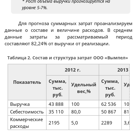
* Рост объема выручки прогнозируется на
уровне 5-7%.
Для прогноза суммарных затрат проанализируем
данные о составе и величине расходов. В среднем
данные затраты за рассматриваемый период
составляют 82,24% от выручки от реализации.
Таблица 2. Состав и структура затрат ООО «Вымпел»
2012 г.
2013 г.
Сумма,
Сумма,
Показатель
Удельный
Удел
тыс.
тыс.
вес,%
ве
руб.
руб.
Выручка
43 888
100
62 536
100
Себестоимость
35 110
80,0
50 867
81,34
Коммерческие
2195
5,0
2289
3,66
расходы