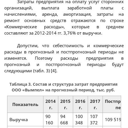
Затраты предприятия на оплату услуг сторонних
организаций, выплата заработной платы с
начислениями, аренда, амортизация, затраты на
ремонт основных средств отражаются по строке
«Коммерческие расходы», которые в среднем
составляют за 2012-2014 гг. 3,76% от выручки.
Допустим, что себестоимость и коммерческие
расходы в прогнозный и постпрогнозный периоды не
изменятся. Поэтому расходы предприятия в
прогнозный и постпрогнозный периоды будут
следующими (табл. 3) [4].
Таблица 3. Состав и структура затрат предприятия
ООО «Вымпел» на прогнозный период, тыс. руб.
2014
2015
2016
2017
Постпрог
Показатель
г.
г.
г.
г.
пери
90
94
100
107
Выручка
109 519
160
668
348
372