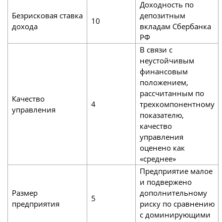
Доходность по
Безрисковая ставка
депозитным
10
дохода
вкладам Сбербанка
РФ
В связи с
неустойчивым
финансовым
положением,
рассчитанным по
Качество
4
трехкомпонентному
управления
показателю,
качество
управления
оценено как
«среднее»
Предприятие малое
и подвержено
Размер
дополнительному
5
предприятия
риску по сравнению
с доминирующими