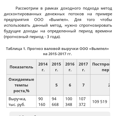
Рассмотрим в рамках доходного подхода метод
дисконтированных денежных потоков на примере
предприятия ООО «Вымпел». Для того чтобы
использовать данный метод, нужно спрогнозировать
будущие доходы на определенный период времени
(прогнозный период - 3 года).
Таблица 1. Прогноз валовой выручки ООО «Вымпел»
на 2015-2017 гг.
2014
2015
2016
2017
Постпрогн
Показатель
г.
г.
г.
г.
перио
Ожидаемые
темпы
5
6
7
2
роста,%
Выручка,
90
94
100
107
109 519
тыс. руб.
160
668
348
372