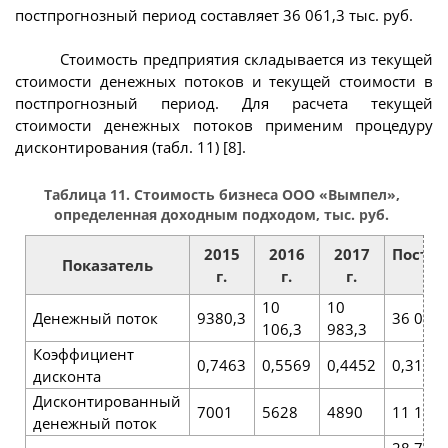
постпрогнозный период составляет 36 061,3 тыс. руб.
Стоимость предприятия складывается из текущей
стоимости денежных потоков и текущей стоимости в
постпрогнозный период. Для расчета текущей
стоимости денежных потоков применим процедуру
дисконтирования (табл. 11) [8].
Таблица 11. Стоимость бизнеса ООО «Вымпел»,
определенная доходным подходом, тыс. руб.
2015
2016
2017
Постп
Показатель
г.
г.
г.
п
10
10
Денежный поток
9380,3
36 061,
106,3
983,3
Коэффициент
0,7463
0,5569
0,4452
0,3102
дисконта
Дисконтированный
7001
5628
4890
11 186
денежный поток
28 705