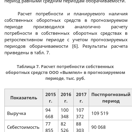
период равными средним периодам оборачиваемости.
Расчет потребности и планируемого наличия
собственных оборотных средств в прогнозируемом
периоде производился аналогично расчету
потребности в собственных оборотных средствах в
ретроспективном периоде с учетом прогнозируемых
периодов оборачиваемости [6]. Результаты расчета
приведены в табл. 7.
Таблица 7. Расчет потребности собственных
оборотных средств ООО «Вымпел» в прогнозируемом
периоде, тыс. руб.
2015
2016
2017
Постпрогнозный
Показатель
г.
г.
г.
период
94
100
107
Выручка
109 519
668
348
372
77
82
88
Себестоимость
90 068
855
526
303