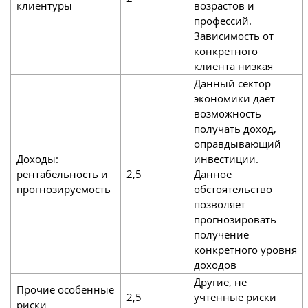
клиентуры
возрастов и
профессий.
Зависимость от
конкретного
клиента низкая
Данный сектор
экономики дает
возможность
получать доход,
оправдывающий
Доходы:
инвестиции.
рентабельность и
2,5
Данное
прогнозируемость
обстоятельство
позволяет
прогнозировать
получение
конкретного уровня
доходов
Другие, не
Прочие особенные
2,5
учтенные риски
риски