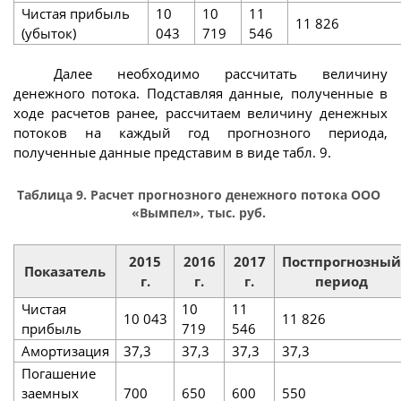
Чистая прибыль
10
10
11
11 826
(убыток)
043
719
546
Далее необходимо рассчитать величину
денежного потока. Подставляя данные, полученные в
ходе расчетов ранее, рассчитаем величину денежных
потоков на каждый год прогнозного периода,
полученные данные представим в виде табл. 9.
Таблица 9. Расчет прогнозного денежного потока ООО
«Вымпел», тыс. руб.
2015
2016
2017
Постпрогнозный
Показатель
г.
г.
г.
период
Чистая
10
11
10 043
11 826
прибыль
719
546
Амортизация
37,3
37,3
37,3
37,3
Погашение
заемных
700
650
600
550