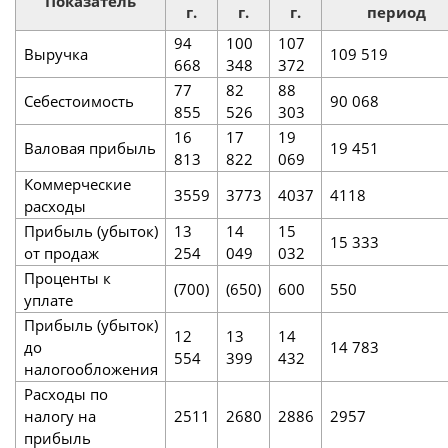
Показатель
г.
г.
г.
период
94
100
107
Выручка
109 519
668
348
372
77
82
88
Себестоимость
90 068
855
526
303
16
17
19
Валовая прибыль
19 451
813
822
069
Коммерческие
3559
3773
4037
4118
расходы
Прибыль (убыток)
13
14
15
15 333
от продаж
254
049
032
Проценты к
(700)
(650)
600
550
уплате
Прибыль (убыток)
12
13
14
до
14 783
554
399
432
налогообложения
Расходы по
налогу на
2511
2680
2886
2957
прибыль