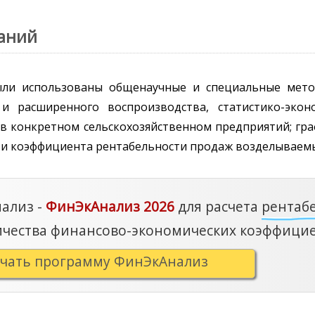
ваний
ли использованы общенаучные и специальные метод
и расширенного воспроизводства, статистико-эко
 в конкретном сельскохозяйственном предприятий; гр
и коэффициента рентабельности продаж возделываемы
ализ -
ФинЭкАнализ 2026
для расчета
рентаб
ичества финансово-экономических коэффицие
ачать программу ФинЭкАнализ