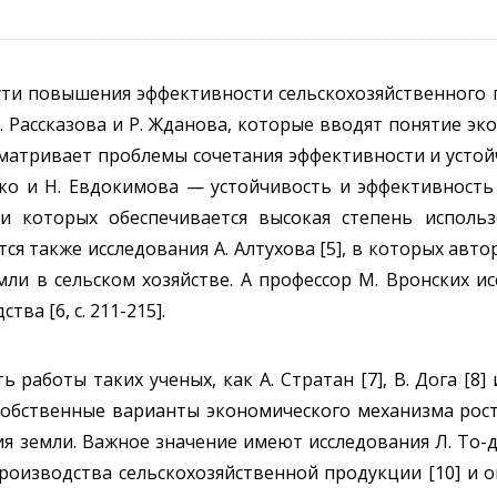
ти повышения эффективности сельскохозяйственного п
А. Рассказова и Р. Жданова, которые вводят понятие э
ссматривает проблемы сочетания эффективности и уст
енко и Н. Евдокимова — устойчивость и эффективност
и которых обеспечивается высокая степень использ
ся также исследования А. Алтухова [5], в которых авт
ли в сельском хозяйстве. А профессор М. Вронских и
ва [6, c. 211-215].
работы таких ученых, как А. Стратан [7], В. Дога [8] 
собственные варианты экономического механизма рост
я земли. Важное значение имеют исследования Л. То-д
роизводства сельскохозяйственной продукции [10] и 