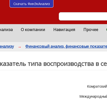
Скачать ФинЭкАнализ
нализа
О компании
Навигация
Прочее
анализу
→
Финансовый анализ, финансовые показат
азатель типа воспроизводства в се
Комратский
Международный 