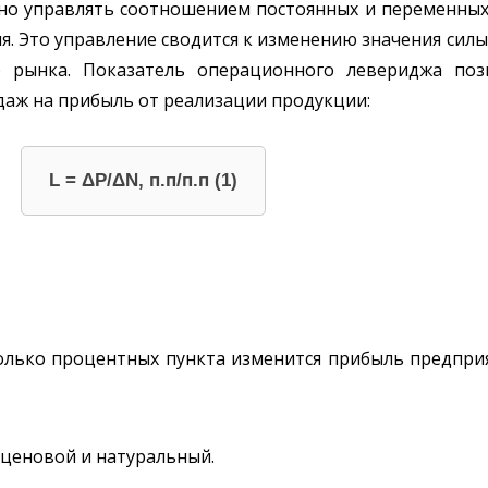
но управлять соотношением постоянных и переменных
. Это управление сводится к изменению значения сил
 рынка. Показатель операционного левериджа поз
даж на прибыль от реализации продукции:
L = ΔP/ΔN, п.п/п.п (1)
лько процентных пункта изменится прибыль предпри
 ценовой и натуральный.