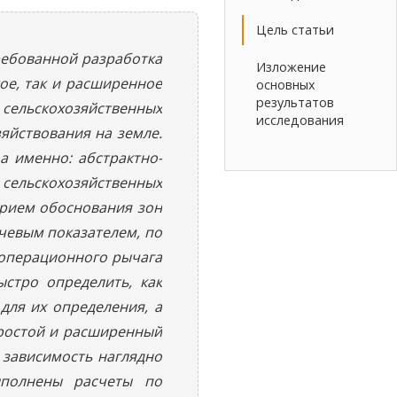
Цель статьи
требованной разработка
Изложение
ое, так и расширенное
основных
результатов
сельскохозяйственных
исследования
яйствования на земле.
 именно: абстрактно-
 сельскохозяйственных
арием обоснования зон
чевым показателем, по
 операционного рычага
стро определить, как
ля их определения, а
простой и расширенный
 зависимость наглядно
ыполнены расчеты по