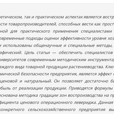
оретическом, так и практическом аспектах является вос
ти товаропроизводителей, способных вести как прост
пной для практического применения специалистами 
овременные подходы оценки эффективности уровня хоз
 использованы общенаучные и специальные методы, а
рафический. Цель статьи — обеспечить специалистов
университетов современным методическим инструмент
аждого вида товарной продукции растениеводства. Клю
мической безопасности предприятия, является эффект
ценовой и натуральный. Он позволяет достаточно бы
ыль от реализации продукции. Приводятся формулы д
основана методика градации зон воспроизводства на 
ффициента ценового операционного левериджа. Данная
конкретного сельскохозяйственного предприятия в