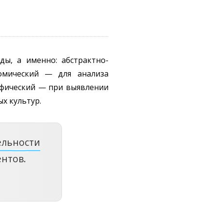
ы, а именно: абстрактно-
номический — для анализа
афический — при выявлении
х культур.
ельности
нтов.