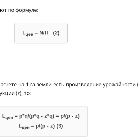
ют по формуле:
L
= N/П (2)
цен
счете на 1 га земли есть произведение урожайности (q
ции (z), то:
L
= p*q/(p*q - z*q) = p/(p - z)
цен
L
= p/(p - z) (3)
цен