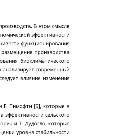
роизводств. В этом смысле
кономической эффективности
ойчивости функционирования
ь размещения производства
ования биоклиматического
ор анализирует современный
сследует влияние изменения
и Е. Тимофти [9], которые в
а эффективности сельского
орич и Т. Дудогло, которые
оценки уровня стабильности