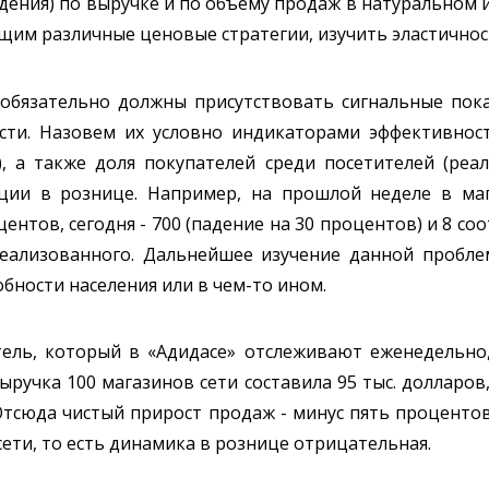
адения) по выручке и по объему продаж в натуральном 
им различные ценовые стратегии, изучить эластичност
 обязательно должны присутствовать сигнальные пока
ти. Назовем их условно индикаторами эффективност
, а также доля покупателей среди посетителей (реал
ции в рознице. Например, на прошлой неделе в маг
центов, сегодня - 700 (падение на 30 процентов) и 8 с
реализованного. Дальнейшее изучение данной пробл
обности населения или в чем-то ином.
ль, который в «Адидасе» отслеживают еженедельно,
ручка 100 магазинов сети составила 95 тыс. долларов
Отсюда чистый прирост продаж - минус пять процентов (
сети, то есть динамика в рознице отрицательная.