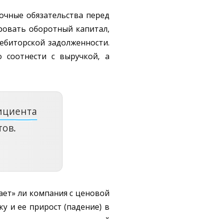
рочные обязательства перед
ровать оборотный капитал,
дебиторской задолженности.
 соотнести с выручкой, а
ициента
ов.
ает» ли компания с ценовой
у и ее прирост (падение) в