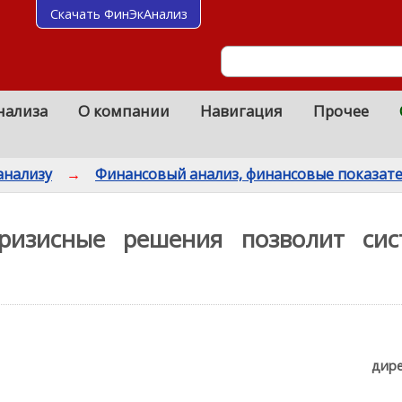
Скачать ФинЭкАнализ
нализа
О компании
Навигация
Прочее
анализу
→
Финансовый анализ, финансовые показат
ризисные решения позволит сис
дире