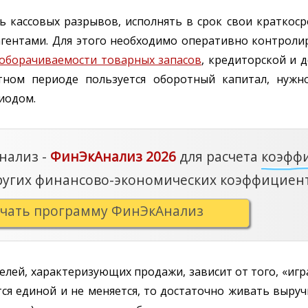
ть кассовых разрывов, исполнять в срок свои краткос
агентами. Для этого необходимо оперативно контроли
оборачиваемости товарных запасов
, кредиторской и 
ном периоде пользуется оборотный капитал, нужно
иодом.
нализ -
ФинЭкАнализ 2026
для расчета
коэфф
ругих финансово-экономических коэффициент
ачать программу ФинЭкАнализ
лей, характеризующих продажи, зависит от того, «игр
ся единой и не меняется, то достаточно живать выручк