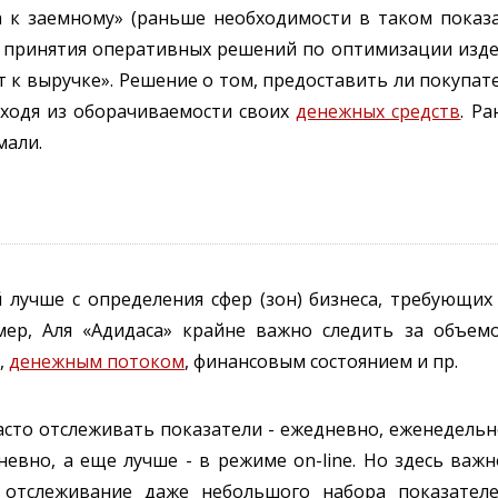
 к заемному» (раньше необходимости в таком показа
ь принятия оперативных решений по оптимизации изде
 к выручке». Решение о том, предоставить ли покупат
ходя из оборачиваемости своих
денежных средств
. Р
мали.
й лучше с определения сфер (зон) бизнеса, требующи
мер, Аля «Адидаса» крайне важно следить за объем
,
денежным потоком
, финансовым состоянием и пр.
асто отслеживать показатели - ежедневно, еженедельн
вно, а еще лучше - в режиме on-line. Но здесь важн
е отслеживание даже небольшого набора показател