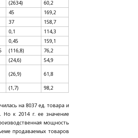
5
(2634)
60,2
45
169,2
37
158,7
0,1
114,3
0,45
159,1
5
(116,8)
76,2
(24,6)
54,9
(26,9)
61,8
(1,7)
98,2
чилась на 8037 ед. товара и
 Но к 2014 г. ее значение
 производственная мощность
объеме продаваемых товаров