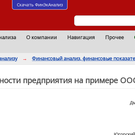
Скачать ФинЭкАнализ
нализа
О компании
Навигация
Прочее
анализу
→
Финансовый анализ, финансовые показат
ности предприятия на примере ОО
Дм
Югорский