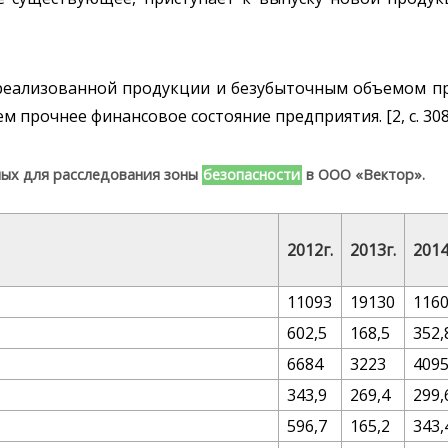
реализованной продукции и безубыточным объемом п
м прочнее финансовое состояние предприятия. [2, с. 308
ных для расследования зоны
безопасности
в ООО «Вектор».
2012г.
2013г.
2014
11093
19130
116
602,5
168,5
352,
6684
3223
409
343,9
269,4
299,
596,7
165,2
343,