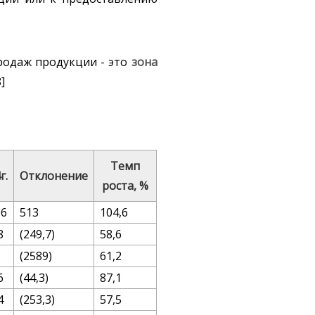
родаж продукции - это
зона
]
Темп
г.
Отклонение
роста, %
06
513
104,6
8
(249,7)
58,6
5
(2589)
61,2
6
(44,3)
87,1
4
(253,3)
57,5