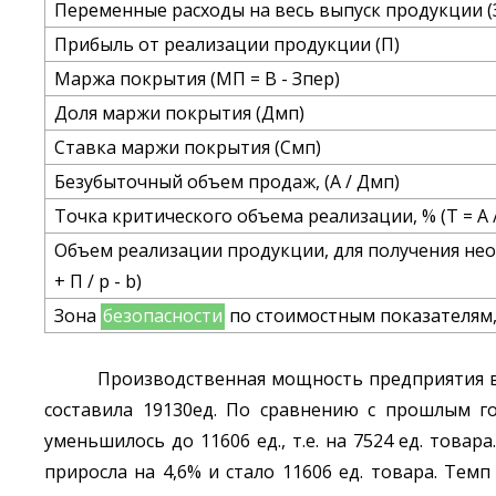
Переменные расходы на весь выпуск продукции (
Прибыль от реализации продукции (П)
Маржа покрытия (МП = В - Зпер)
Доля маржи покрытия (Дмп)
Ставка маржи покрытия (Смп)
Безубыточный объем продаж, (А / Дмп)
Точка критического объема реализации, % (Т = А 
Объем реализации продукции, для получения нео
+ П / p - b)
Зона
безопасности
по стоимостным показателям, %
Производственная мощность предприятия в 20
составила 19130ед. По сравнению с прошлым го
уменьшилось до 11606 ед., т.е. на 7524 ед. тов
приросла на 4,6% и стало 11606 ед. товара. Тем