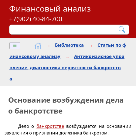
Финансовый анализ
+7(902) 40-84-700
≡
→
Библиотека
→
Статьи по ф
инансовому анализу
→
Антикризисное упра
вление, диагностика вероятности банкротств
а
Основание возбуждения дела
о банкротстве
Дело о
банкротстве
возбуждается на основании
заявления о признании должника банкротом.