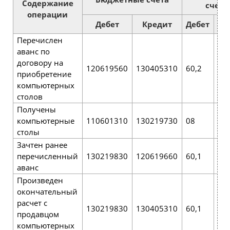
Содержание
счета
операции
Дебет
Кредит
Дебет
Кр
Перечислен
аванс по
договору на
120619560
130405310
60,2
51
приобретение
компьютерных
столов
Получены
компьютерные
110601310
130219730
08
60,
столы
Зачтен ранее
перечисленный
130219830
120619660
60,1
60,
аванс
Произведен
окончательный
расчет с
130219830
130405310
60,1
51
продавцом
компьютерных