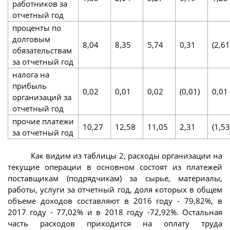
работников за
отчетный год
проценты по
долговым
8,04
8,35
5,74
0,31
(2,61
обязательствам
за отчетный год
налога на
прибыль
0,02
0,01
0,02
(0,01)
0,01
организаций за
отчетный год
прочие платежи
10,27
12,58
11,05
2,31
(1,53
за отчетный год
Как видим из таблицы 2, расходы организации на
текущие операции в основном состоят из платежей
поставщикам (подрядчикам) за сырье, материалы,
работы, услуги за отчетный год, доля которых в общем
объеме доходов составляют в 2016 году - 79,82%, в
2017 году - 77,02% и в 2018 году -72,92%. Остальная
часть расходов приходится на оплату труда