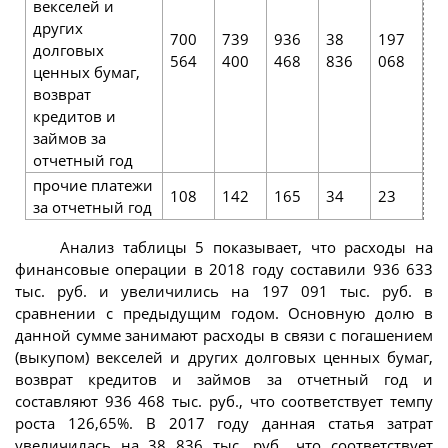
векселей и
других
700
739
936
38
197
долговых
10
564
400
468
836
068
ценных бумаг,
возврат
кредитов и
займов за
отчетный год
прочие платежи
108
142
165
34
23
13
за отчет­ный год
Анализ таблицы 5 показывает, что расходы на
финансовые операции в 2018 году составили 936 633
тыс. руб. и увеличились на 197 091 тыс. руб. в
сравнении с предыдущим годом. Основную долю в
данной сумме занимают расходы в связи с погашением
(выкупом) векселей и других долговых ценных бумаг,
возврат кредитов и займов за отчетный год и
составляют 936 468 тыс. руб., что соответствует темпу
роста 126,65%. В 2017 году данная статья затрат
увеличилась на 38 836 тыс. руб., что соответствует