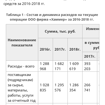
средств за 2016-2018 гг.
Таблица 1 - Состав и динамика расходов на текущие
операции ООО фирма «Хаммер» за 2016-2018 гг.
Изменени
Сумма, тыс. руб.
Наименование
в сумме, т
показателя
руб.
2016г.
2017г.
2018г.
2017г.
201
1 288
1 682
1 609
393
(72
Расходы - всего
968
171
619
203
552
поставщикам
(подрядчикам)
за сырье,
1 028
1 295
1 286
266
(9
материалы,
835
576
354
741
222
работы, услуги
за отчетный год