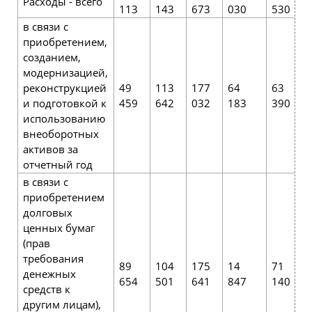
Расходы - всего
113
143
673
030
530
в связи с
приобретением,
созданием,
модернизацией,
реконструкцией
49
113
177
64
63
и подготовкой к
459
642
032
183
390
использованию
внеоборотных
активов за
отчетный год
в связи с
приобретением
долговых
ценных бумаг
(прав
требования
89
104
175
14
71
денежных
654
501
641
847
140
средств к
другим лицам),