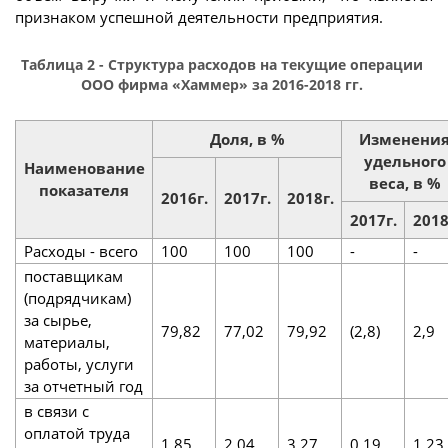
признаком успешной деятельности предприятия.
Таблица 2 - Структура расходов на текущие операции
ООО фирма «Хаммер» за 2016-2018 гг.
Доля, в %
Изменени
удельного
Наименование
веса, в %
показателя
2016г.
2017г.
2018г.
2017г.
2018
Расходы - всего
100
100
100
-
-
поставщикам
(подрядчикам)
за сырье,
79,82
77,02
79,92
(2,8)
2,9
материалы,
работы, услуги
за отчетный год
в связи с
оплатой труда
1,85
2,04
3,27
0,19
1,23