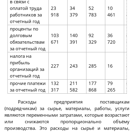
в связи с
оплатой труда
23
34
52
10
18
работников за
918
379
783
461
40
отчетный год
проценты по
долговым
103
140
92
36
(48
обязательствам
671
391
329
720
062
за отчетный год
налога на
прибыль
227
243
285
16
42
организаций за
отчетный год
прочие платежи
132
211
177
79
(33
за отчетный год
317
582
868
265
714
Расходы предприятия поставщикам
(подрядчикам) за сырье, материалы, работы, услуги
являются переменными затратами, которые возрастают
или снижаются пропорционально объёму
производства. Это расходы на сырьё и материалы,