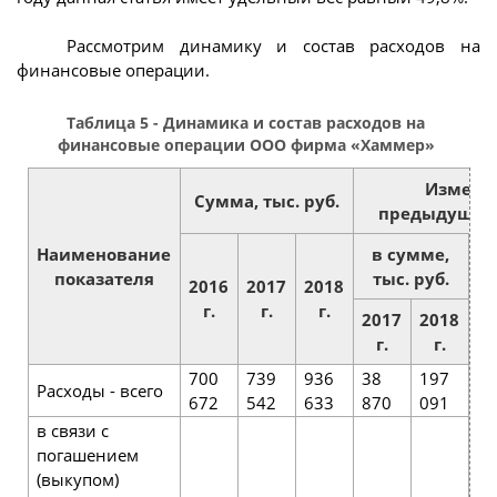
Рассмотрим динамику и состав расходов на
финансовые операции.
Таблица 5 - Динамика и состав расходов на
финансовые операции ООО фирма «Хаммер»
Измене
Сумма, тыс. руб.
предыдущем
Наименование
в сумме,
т
показателя
тыс. руб.
2016
2017
2018
г.
г.
г.
2017
2018
2
г.
г.
700
739
936
38
197
Расходы - всего
10
672
542
633
870
091
в связи с
погашением
(выкупом)