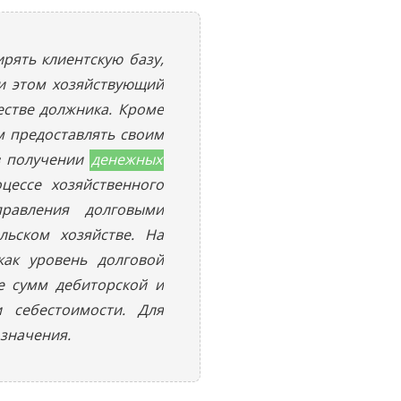
рять клиентскую базу,
и этом хозяйствующий
естве должника. Кроме
м предоставлять своим
 в получении
денежных
цессе хозяйственного
правления долговыми
льском хозяйстве. На
как уровень долговой
ие сумм дебиторской и
и себестоимости. Для
 значения.