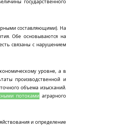
еличины государственного
урными составляющими). На
тия. Обе основываются на
есть связаны с нарушением
кономическому уровне, а в
ьтаты производственной и
аточного объема изысканий.
жными потоками
аграрного
зяйствования и определение