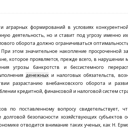
ти аграрных формирований в условиях конкурентно
ную деятельность, но и ставит под угрозу именно их
лового оборота должно ограничиваться оптимальность
 При этом значительное накопление просроченной з
не, которое проявляется, прежде всего, в нарушении
ения угрозы банкротств и бессистемного перерасп
выполнения
денежных
и налоговых обязательств, воз
твии разрастанию внебанковского оборота и разви
блении кредитной, финансовой и налоговой систем стр
ков по поставленному вопросу свидетельствует, ч
 долговой безопасности хозяйствующих субъектов ос
омике отводится внимание таких ученых, как Н. Ермо