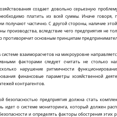
озяйствования создает довольно серьезную проблему
необходимо платить из всей суммы. Иначе говоря, 
ии получают частично. С другой стороны, наличие это
ы производства, вследствие чего предприятия не тол
то противоречит основным принципам предприниматель
в системе взаиморасчетов на микроуровне направляет
тивными факторами следует считать не столько н
 сколько нарушение ритмичности функционировани
ования финансовые параметры хозяйственной деяте
атежей контрагентов.
й безопасностью предприятия должна стать комплек
ечь идет о системе мониторинга, который должен рас
езопасности и определять факторы обострения этих р