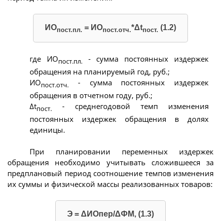
ИО
= ИО
*Δt
(1.2)
пост.пл.
пост.отч.
пост.
где ИО
- сумма постоянных издержек
пост.пл.
обращения на планируемый год, руб.;
ИО
- сумма постоянных издержек
пост.отч.
обращения в отчетном году, руб.;
Δt
- среднегодовой темп изменения
пост.
постоянных издержек обращения в долях
единицы.
При планировании переменных издержек
обращения необходимо учитывать сложившееся за
предплановый период соотношение темпов изменения
их суммы и физической массы реализованных товаров:
Э = ΔИОпер/ΔФМ, (1.3)