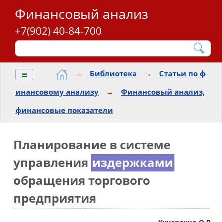
Финансовый анализ
+7(902) 40-84-700
≡
→
Библиотека
→
Статьи по ф
инансовому анализу
→
Финансовый анализ,
финансовые показатели
Планирование в системе
управления
издержками
обращения торгового
предприятия