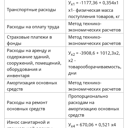
У
= -1177,36 + 0,354х1
х1
Транспортные расходы
х1- физическая масса
поступления товаров, кг
Метод технико-
Расходы на оплату труда
экономических расчетов
Страховые платежи в
Метод технико-
фонды
экономических расчетов
Расходы на аренду и
У
= -3908,6 + 1012,3х2,
х2
содержание зданий,
x2 -
сооружений, помещений,
товарооборачиваемость,
оборудования и
дни
инвентаря
Амортизация основных
Метод технико-
средств
экономических расчетов
Пропорционально
Расходы на ремонт
расходам на
основных средств
амортизацию основных
средств
Износ санитарной и
У
= 670,06 + 0,521 x4
х4