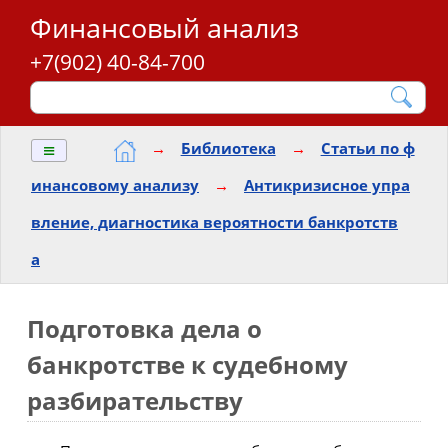
Финансовый анализ
+7(902) 40-84-700
≡
→
Библиотека
→
Статьи по ф
инансовому анализу
→
Антикризисное упра
вление, диагностика вероятности банкротств
а
Подготовка дела о
банкротстве к судебному
разбирательству