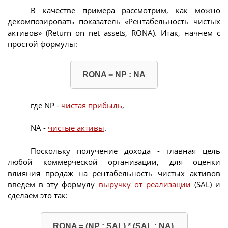
В качестве примера рассмотрим, как можно
декомпозировать показатель «Рентабельность чистых
активов» (Return on net assets, RONA). Итак, начнем с
простой формулы:
RONA = NP : NA
где NP -
чистая прибыль
,
NA -
чистые активы
.
Поскольку получение дохода - главная цель
любой коммерческой организации, для оценки
влияния продаж на рентабельность чистых активов
введем в эту формулу
выручку от реализации
(SAL) и
сделаем это так:
RONA = (NP : SAL) * (SAL : NA).