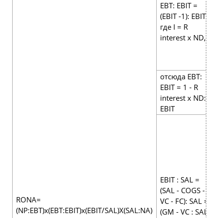
ЕВТ: EBIT =
(EBIT -1): EBIT,
где I = R
interest х ND,
отсюда ЕВТ:
EBIT = 1 - R
interest x ND:
EBIT
EBIT : SAL =
(SAL - COGS -
RONA=
VC - FC): SAL =
(NP:ЕВТ)х(ЕВТ:EBIT)х(EBIT/SAL)X(SAL:NA)
(GM - VC : SAL x