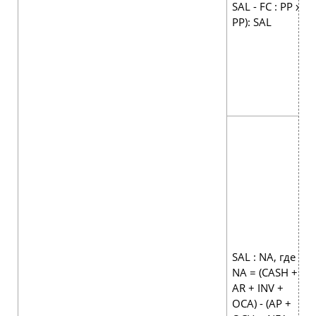
SAL - FC : PP x
PP): SAL
SAL : NA, где
NA = (CASH +
AR + INV +
OCA) - (АР +