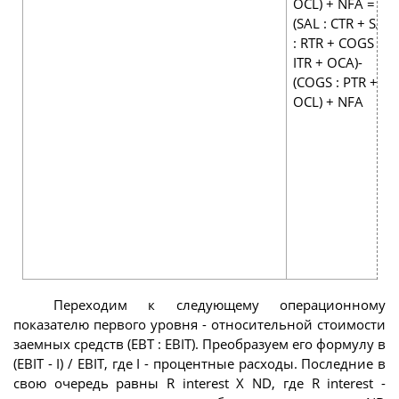
OCL) + NFA =
(SAL : CTR + SAL
: RTR + COGS :
ITR + OCA)-
(COGS : PTR +
OCL) + NFA
Переходим к следующему операционному
показателю первого уровня - относительной стоимости
заемных средств (ЕВТ : EBIT). Преобразуем его формулу в
(EBIT - I) / EBIT, где I - процентные расходы. Последние в
свою очередь равны R interest X ND, где R interest -