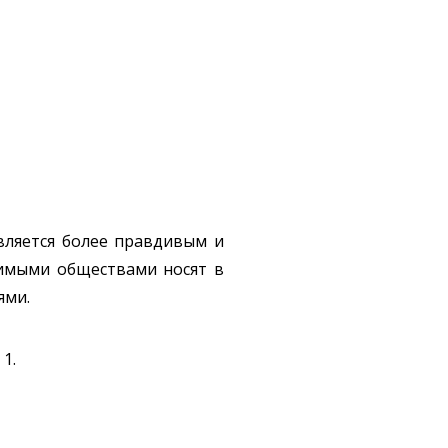
вляется более правдивым и
симыми обществами носят в
ями.
1.