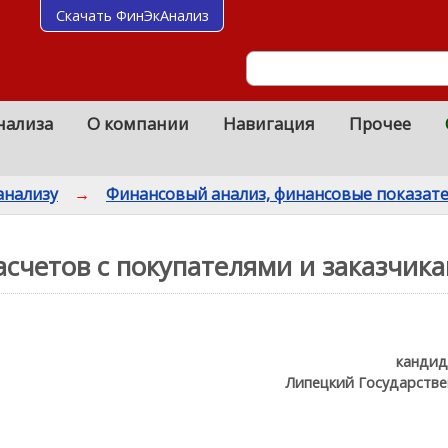
Скачать ФинЭкАнализ
нализа
О компании
Навигация
Прочее
анализу
→
Финансовый анализ, финансовые показат
асчетов с покупателями и заказчик
кандид
Липецкий Государстве