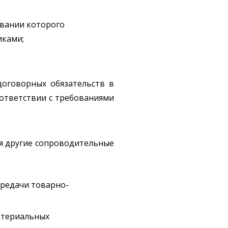
овании которого
иками;
договорных обязательств в
оответствии с требованиями
ся другие сопроводительные
ередачи товарно-
атериальных