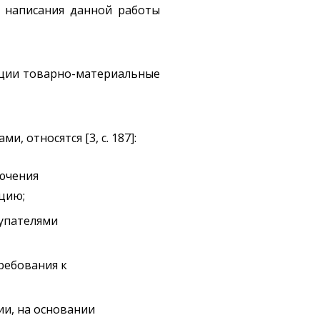
ю написания данной работы
зации товарно-материальные
 относятся [3, с. 187]:
лючения
кцию;
купателями
ребования к
ии, на основании