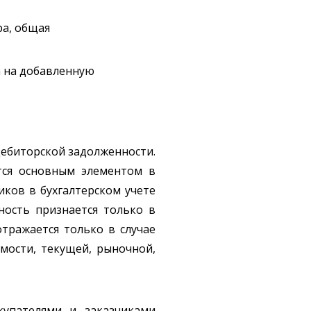
ра, общая
а на добавленную
дебиторской задолженности.
ется основным элементом в
иков в бухгалтерском учете
ность признается только в
отражается только в случае
мости, текущей, рыночной,
купателями и заказчиками