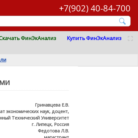
+7(902) 40-84-700
Скачать ФинЭкАнализ
Купить ФинЭкАнализ
ели
ами
Гринавцева Е.В.
ат экономических наук, доцент,
нный Технический Университет
г. Липецк, Россия
Федотова Л.В.
магистрант