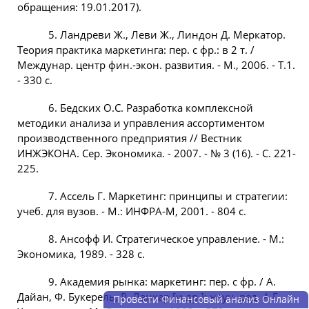
обращения: 19.01.2017).
5. Ландреви Ж., Леви Ж., Линдон Д. Меркатор.
Теория практика маркетинга: пер. с фр.: в 2 т. /
Междунар. центр фин.-экон. развития. - М., 2006. - Т.1.
- 330 с.
6. Бедских О.С. Разработка комплексной
методики анализа и управления ассортиментом
производственного предприятия // Вестник
ИНЖЭКОНА. Сер. Экономика. - 2007. - № 3 (16). - С. 221-
225.
7. Ассель Г. Маркетинг: принципы и стратегии:
учеб. для вузов. - М.: ИНФРА-М, 2001. - 804 с.
8. Ансофф И. Стратегическое управление. - М.:
Экономика, 1989. - 328 с.
9. Академия рынка: маркетинг: пер. с фр. / А.
Дайан, Ф. Букерель, Р. Ланкар [и др.]; науч. ред. А.Г.
Провести Финансовый анализ Онлайн