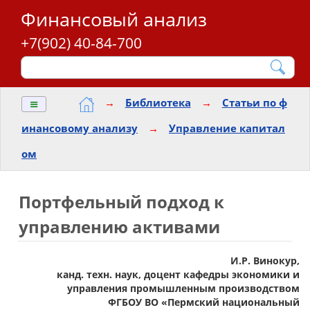
Финансовый анализ
+7(902) 40-84-700
≡
→
Библиотека
→
Статьи по ф
инансовому анализу
→
Управление капитал
ом
Портфельный подход к
управлению активами
И.Р. Винокур,
канд. техн. наук, доцент кафедры экономики и
управления промышленным производством
ФГБОУ ВО «Пермский национальный