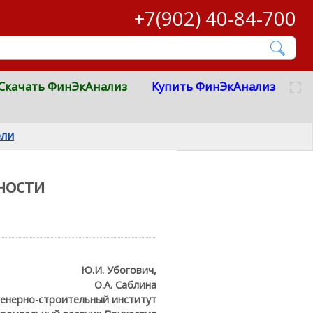
+7(902) 40-84-700
Скачать ФинЭкАнализ
Купить ФинЭкАнализ
ели
ности
Ю.И. Убогович,
О.А. Саблина
енерно-строительный институт