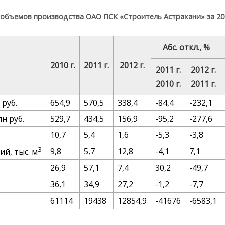
 объемов производства ОАО ПСК «Строитель Астрахани» за 201
Абс. откл., %
2010 г.
2011 г.
2012 г.
2011 г.
2012 г.
2010 г.
2011 г.
 руб.
654,9
570,5
338,4
-84,4
-232,1
н руб.
529,7
434,5
156,9
-95,2
-277,6
10,7
5,4
1,6
-5,3
-3,8
3
9,8
5,7
12,8
-4,1
7,1
й, тыс. м
26,9
57,1
7,4
30,2
-49,7
36,1
34,9
27,2
-1,2
-7,7
61114
19438
12854,9
-41676
-6583,1