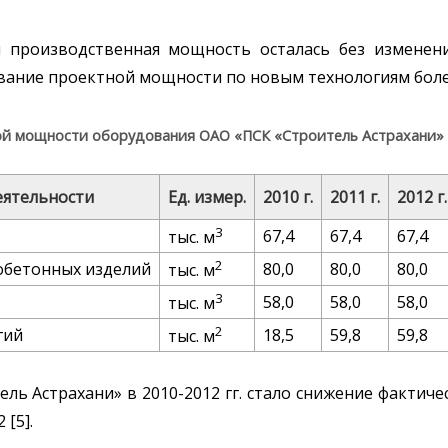
производственная мощность осталась без изменени
ание проектной мощности по новым технологиям более
ой мощности оборудования ОАО «ПСК «Строитель Астрахани» за
еятельности
Ед. измер.
2010 г.
2011 г.
2012 г.
3
67,4
67,4
67,4
тыс. м
2
обетонных изделий
80,0
80,0
80,0
тыс. м
3
58,0
58,0
58,0
тыс. м
2
гий
18,5
59,8
59,8
тыс. м
ль Астрахани» в 2010-2012 гг. стало снижение фактич
 [5].