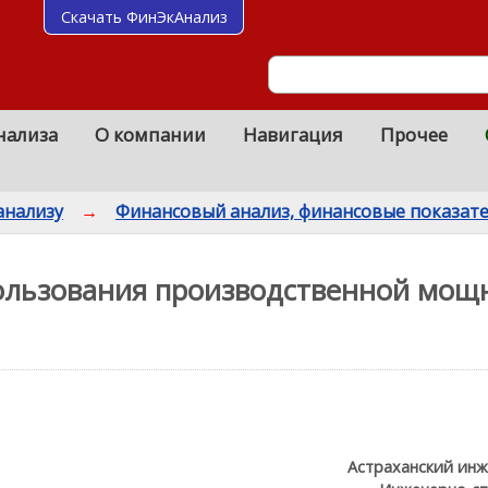
Скачать ФинЭкАнализ
нализа
О компании
Навигация
Прочее
анализу
→
Финансовый анализ, финансовые показат
ользования производственной мощ
Астраханский инж