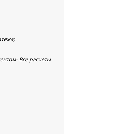
атежа;
гентом- Все расчеты