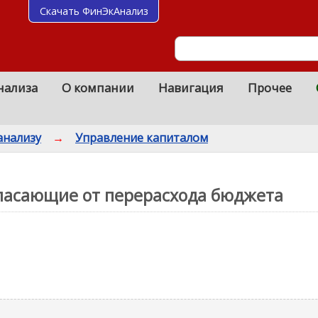
Скачать ФинЭкАнализ
нализа
О компании
Навигация
Прочее
анализу
→
Управление капиталом
спасающие от перерасхода бюджета