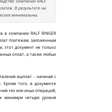
водство компании RALF
атеж. В результате на
ческих минимальны.
ов в компании RALF RINGER
ыплат платежам, заложенным
и, этот документ не только
анных оплат, а также любых
вления выплат - начиная с
. Кроме того, в документе
ения тех или иных операций,
ак минимум четыре уровня