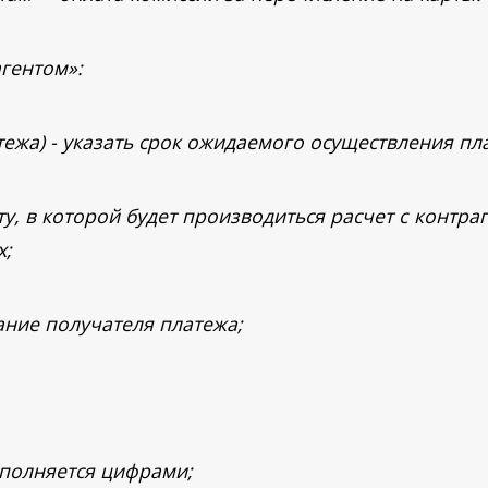
агентом»:
тежа) - указать срок ожидаемого осуществления пл
у, в которой будет производиться расчет с контра
х;
ание получателя платежа;
аполняется цифрами;