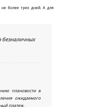
не более трех дней. А для
и безналичных
ению плановости в
мления ожидаемого
ный платеж.