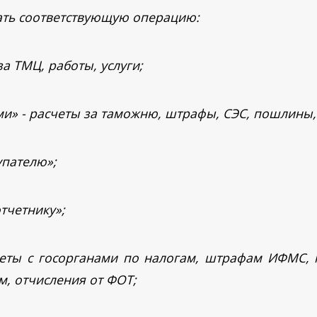
ать соответствующую операцию:
за ТМЦ, работы, услуги;
и» - расчеты за таможню, штрафы, СЭС, пошлины, п
упателю»;
тчетнику»;
четы с госорганами по налогам, штрафам ИФМС, 
м, отчисления от ФОТ;