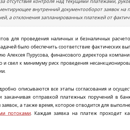
за отсутствия контроля над текущими платежами, руко
ментирующее внутренний документооборот заявок на пл
дней, а отклонения запланированных платежей от факти
тов для проведения наличных и безналичных расчет
й задачей было обеспечить соответствие фактических в
ию Алексея Пурусова, финансового директора компани
о и свел к минимуму риск проведения несанкциониров
ии.
робно описываются все этапы согласования и осущест
и заканчивая отправкой платежных поручений в банк
 заявок, а также время, которое отводится для выполн
ми потоками
. Каждая заявка на платеж проходит к