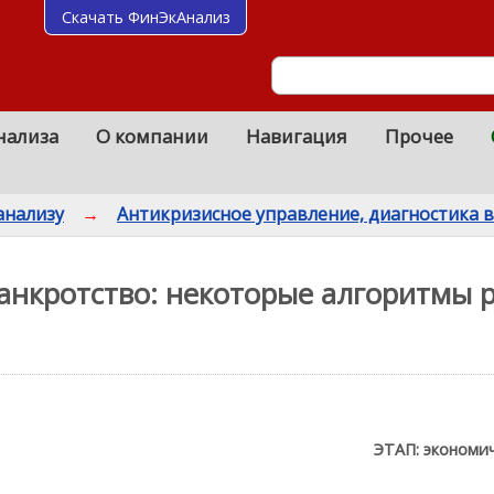
Скачать ФинЭкАнализ
нализа
О компании
Навигация
Прочее
анализу
→
Антикризисное управление, диагностика 
анкротство: некоторые алгоритмы 
ЭТАП: экономич