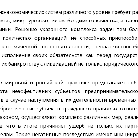
но-экономических систем различного уровня требует 
ега-, микроуровнях, их необходимого качества, а такж
ики. Решение указанного комплекса задач тем бол
 количество организаций, не способных приспособ
ономической несостоятельности, неплатежеспособ
 исполнения своих обязательств как перед государс
 их банкротству с ликвидацией не только юридического 
 в мировой и российской практике представляет со
ота неэффективных субъектов предпринимательско
в в случае наступления в их деятельности временных
обросовестные субъекты гражданско-правовых отнош
законом, осуществляют комплекс различных мер, реал
в, что в итоге причиняет ущерб не только их парт
 целом. Такие негативные последствия имеют иниции