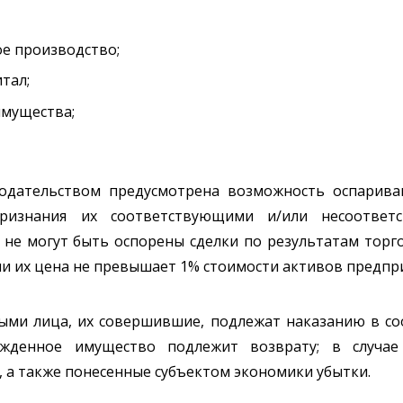
ое производство;
тал;
имущества;
дательством предусмотрена возможность оспариван
ризнания их соответствующими и/или несоответ
о не могут быть оспорены сделки по результатам тор
сли их цена не превышает 1% стоимости активов предпр
ными лица, их совершившие, подлежат наказанию в с
ужденное имущество подлежит возврату; в случае
 а также понесенные субъектом экономики убытки.