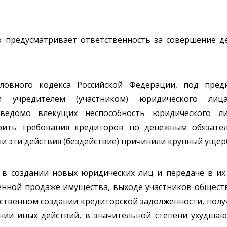
о предусматривает ответственность за совершение 
оловного кодекса Российской Федерации, под пре
и учредителем (участником) юридического ли
заведомо влекущих неспособность юридического л
ить требования кредиторов по денежным обязател
и эти действия (бездействие) причинили крупный ущерб
, в создании новых юридических лиц и передаче в их
нной продаже имущества, выходе участников общества
сственном создании кредиторской задолженности, пол
нии иных действий, в значительной степени ухудша