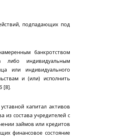
действий, подпадающих под
днамеренным банкротством
ца либо индивидуальным
ица или индивидуального
ьствам и (или) исполнить
 [8].
 уставной капитал активов
 из состава учредителей с
учении займов или кредитов
ющих финансовое состояние