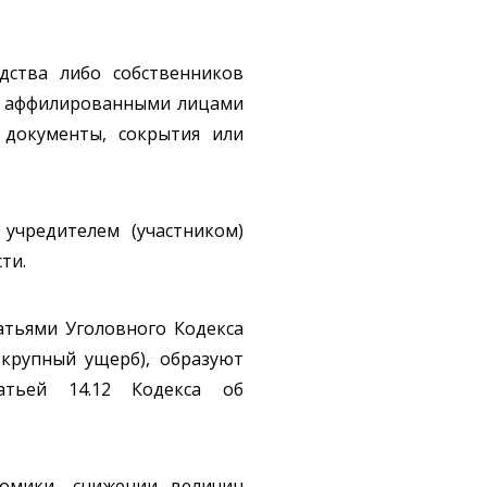
дства либо собственников
 с аффилированными лицами
 документы, сокрытия или
учредителем (участником)
ти.
атьями Уголовного Кодекса
 крупный ущерб), образуют
атьей 14.12 Кодекса об
номики, снижении величин