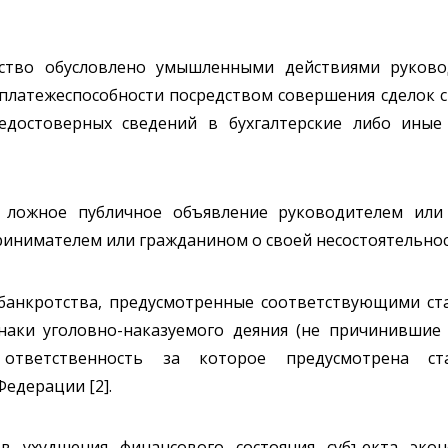
ство обусловлено умышленными действиями руково
еплатежеспособности посредством совершения сделок
едостоверных сведений в бухгалтерские либо иные
ложное публичное объявление руководителем или 
инимателем или гражданином о своей несостоятельнос
банкротства, предусмотренные соответствующими ст
наки уголовно-наказуемого деяния (не причинившие
 ответственность за которое предусмотрена ст
едерации [2].
в ухудшения финансового состояния субъекта эко