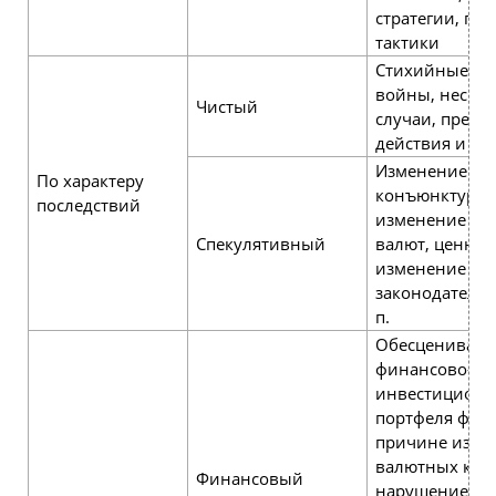
стратегии, по
тактики
Стихийные бед
войны, несча
Чистый
случаи, прест
действия и др.
Изменение
По характеру
конъюнктуры 
последствий
изменение ку
Спекулятивный
валют, ценных
изменение на
законодательст
п.
Обесценивани
финансово-
инвестиционн
портфеля фир
причине изме
валютных курс
Финансовый
нарушение