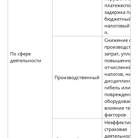
платежеспособ
задержка плат
бюджетный,
налоговый рис
п.
Снижение объ
производства,
По сфере
затрат, уплата
деятельности
повышенных
отчислений и
налогов, низк
Производственный
дисциплина по
гибель или
повреждение
оборудования
влияние техн
факторов
Неэффективна
страховая
деятельность,