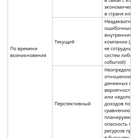
экономическо
в стране или 
Неадекватные
ошибочные
внутренние п
Текущий
компании (де
По времени
ее сотруднико
возникновения
систем либо 
событий)
Неопределенн
отношении б
денежных пот
вероятность п
или недополу
Перспективный
доходов по
сравнению с
планируемым
опасность пот
ресурсов пред
в будущем