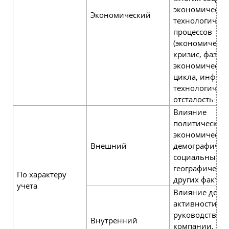
экономически
Экономический
технологичес
процессов
(экономическ
кризис, фаза
экономическо
цикла, инфляц
технологическ
отсталость и др
Влияние
политических,
экономически
Внешний
демографичес
социальных,
географически
По характеру
других фактор
учета
Влияние дело
активности
руководства
Внутренний
компании, вы