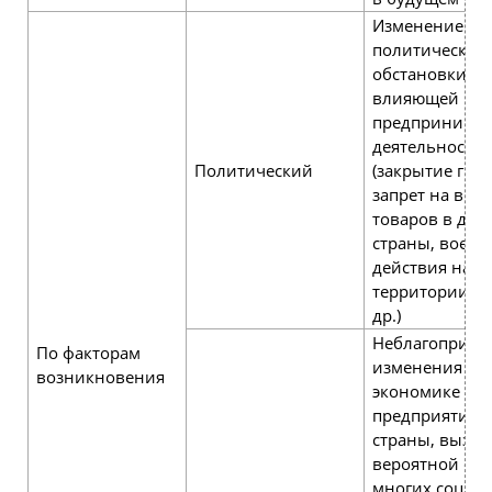
Изменение
политической
обстановки,
влияющей на
предпринимат
деятельность
Политический
(закрытие гра
запрет на выв
товаров в дру
страны, воен
действия на
территории ст
др.)
Неблагоприят
По факторам
изменения в
возникновения
экономике
предприятия 
страны, вызв
вероятной су
многих социа