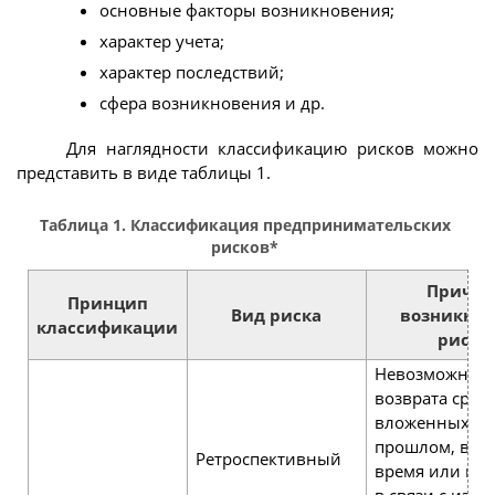
основные факторы возникновения;
характер учета;
характер последствий;
сфера возникновения и др.
Для наглядности классификацию рисков можно
представить в виде таблицы 1.
Таблица 1. Классификация предпринимательских
рисков*
Причи
Принцип
Вид риска
возникно
классификации
риско
Невозможност
возврата средс
вложенных в
прошлом, в н
Ретроспективный
время или в б
в связи с изм