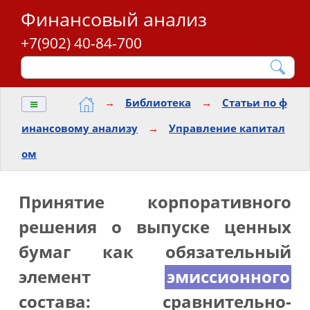
Финансовый анализ
+7(902) 40-84-700
≡
→
Библиотека
→
Статьи по ф
инансовому анализу
→
Управление капитал
ом
Принятие корпоративного
решения о выпуске ценных
бумаг как обязательный
элемент
эмиссионного
состава: сравнительно-