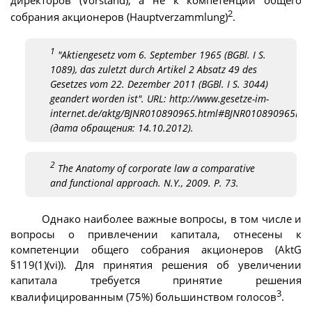
директоров (Vorstand), а не к компетенции общего
2
собрания акционеров (Hauptverzammlung)
.
1
"Aktiengesetz vom 6. September 1965 (BGBl. I S.
1089), das zuletzt durch Artikel 2 Absatz 49 des
Gesetzes vom 22. Dezember 2011 (BGBl. I S. 3044)
geandert worden ist". URL: http://www.gesetze-im-
internet.de/aktg/BJNR010890965.html#BJNR010890965BJ
(дата обращения: 14.10.2012).
2
The Anatomy of corporate law a comparative
and functional approach. N.Y., 2009. P. 73.
Однако наиболее важные вопросы, в том числе и
вопросы о привлечении капитала, отнесены к
компетенции общего собрания акционеров (AktG
§119(1)(vi)). Для принятия решения об увеличении
капитала требуется принятие решения
3
квалифицированным (75%) большинством голосов
.