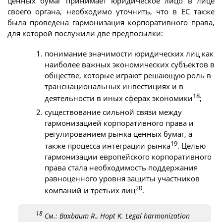
ценных бумаг принимает юридическое лицо в лице
своего органа, необходимо уточнить, что в ЕС также
была проведена гармонизация корпоративного права,
для которой послужили две предпосылки:
понимание значимости юридических лиц как
наиболее важных экономических субъектов в
обществе, которые играют решающую роль в
транснациональных инвестициях и в
18
деятельности в иных сферах экономики
;
существование сильной связи между
гармонизацией корпоративного права и
регулированием рынка ценных бумаг, а
19
также процесса интеграции рынка
. Целью
гармонизации европейского корпоративного
права стала необходимость поддержания
равноценного уровня защиты участников
20
компаний и третьих лиц
.
18
См.: Baxbaum R., Hopt K. Legal harmonization