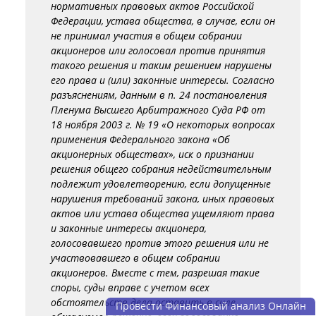
нормативных правовых актов Российской
Федерации, устава общества, в случае, если он
не принимал участия в общем собрании
акционеров или голосовал против принятия
такого решения и таким решением нарушены
его права и (или) законные интересы. Согласно
разъяснениям, данным в п. 24 постановления
Пленума Высшего Арбитражного Суда РФ от
18 ноября 2003 г. № 19 «О некоторых вопросах
применения Федерального закона «Об
акционерных обществах», иск о признании
решения общего собрания недействительным
подлежит удовлетворению, если допущенные
нарушения требований закона, иных правовых
актов или устава общества ущемляют права
и законные интересы акционера,
голосовавшего против этого решения или не
участвовавшего в общем собрании
акционеров. Вместе с тем, разрешая такие
споры, суды вправе с учетом всех
обстоятельств дела оставить в силе
Провести Финансовый анализ Онлайн