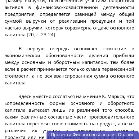
-размер выручки, обеспеченный участием оборотных
активов в финансово-хозяйственной деятельности
предприятия, определяется разницей между общей
суммой выручки от реализации продукции и той
частью выручки, которая соразмерна отдаче основного
капитала [20, с. 23-24].
В первую очередь возникает сомнение в
экономической обоснованности деления прибыли
между основным и оборотным капиталом, тем более
если в расчет принимается только сумма перенесенной
стоимости, а не вся авансированная сумма основного
капитала.
Здесь уместно сослаться на мнение К. Маркса, что
«определенность формы основного и оборотного
капитала вытекает лишь из различий того способа,
каким различные составные части производительного
капитала переносят свою стоимость на продукт, а не из
различия их участия в производстве стоимости
Провести Финансовый анализ Онлайн
продукта или не из особенностей их роли в процессе