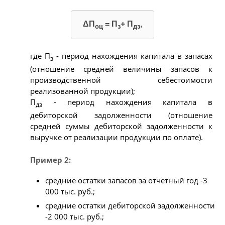
ΔП
= П
+ П
,
оц
з
дз
где П
- период нахождения капитала в запасах
з
(отношение средней величины запасов к
производственной себестоимости
реализованной продукции);
П
- период нахождения капитала в
дз
дебиторской задолженности (отношение
средней суммы дебиторской задолженности к
выручке от реализации продукции по оплате).
Пример 2:
средние остатки запасов за отчетный год -3
000 тыс. руб.;
средние остатки дебиторской задолженности
-2 000 тыс. руб.;