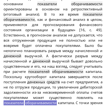
основании
показатели
оборачиваемости
ориентированы в основном на ретроспективный
(итоговый анализ). В то же время
показатели
оборачиваемости
, как и финансовый анализ в целом,
применяются для прогнозирования финансового
состояния организации в будущем» [16, с. 49].
Естественно, в прогнозном анализе не допускается, что
вся отгруженная продукция не полностью или не
вовремя будет оплачена покупателями. Было бы
нелогично планировать разрыв между начисленной и
денежной
выручкой. А фактически разрыв между
начисленной и
денежной
выручкой бывает довольно
существенным и его, на наш взгляд, следует учитывать
при расчете
показателей
оборачиваемости
капитала.
Поскольку кругооборот капитала завершается после
поступления
денежных
средств
на счет предприятия, а
не по отгрузке продукции, то увеличение дебиторской
задолженности из-за несвоевременной оплаты счетов
покупателями может существенно повлиять на
показатели
оборачиваемости
капитала. С точки зрения