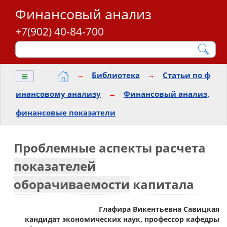
Финансовый анализ
+7(902) 40-84-700
≡
→
Библиотека
→
Статьи по ф
инансовому анализу
→
Финансовый анализ,
финансовые показатели
Проблемные аспекты расчета
показателей
оборачиваемости
капитала
Глафира Викентьевна Савицкая
кандидат экономических наук, профессор кафедры