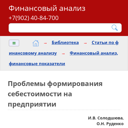
Финансовый анализ
+7(902) 40-84-700
≡
→
Библиотека
→
Статьи по ф
инансовому анализу
→
Финансовый анализ,
финансовые показатели
Проблемы формирования
себестоимости на
предприятии
И.В. Солодшюва,
О.Н. Руденко