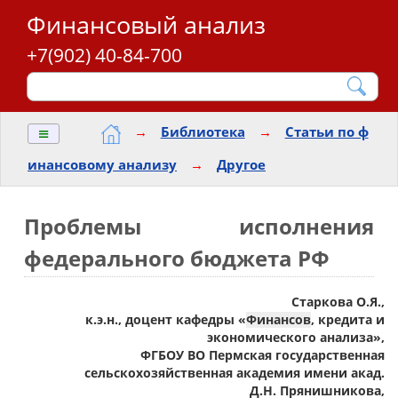
Финансовый анализ
+7(902) 40-84-700
≡
→
Библиотека
→
Статьи по ф
инансовому анализу
→
Другое
Проблемы исполнения
федерального бюджета РФ
Старкова О.Я.,
к.э.н., доцент кафедры «
Финансов
, кредита и
экономического анализа»,
ФГБОУ ВО Пермская государственная
сельскохозяйственная академия имени акад.
Д.Н. Прянишникова,