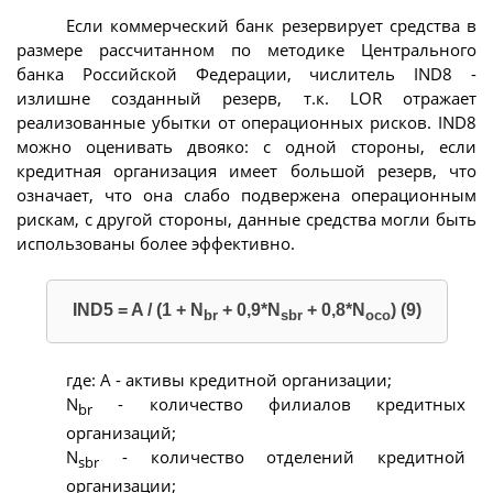
Если коммерческий банк резервирует средства в
размере рассчитанном по методике Центрального
банка Российской Федерации, числитель IND8 -
излишне созданный резерв, т.к. LOR отражает
реализованные убытки от операционных рисков. IND8
можно оценивать двояко: с одной стороны, если
кредитная организация имеет большой резерв, что
означает, что она слабо подвержена операционным
рискам, с другой стороны, данные средства могли быть
использованы более эффективно.
IND5 = A / (1 + N
+ 0,9*N
+ 0,8*N
) (9)
br
sbr
oco
где: А - активы кредитной организации;
N
- количество филиалов кредитных
br
организаций;
N
- количество отделений кредитной
sbr
организации;