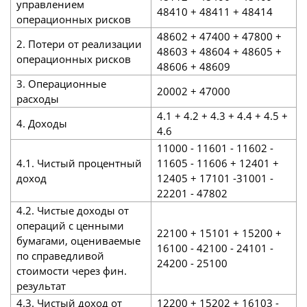
управлением
48410 + 48411 + 48414
операционных рисков
48602 + 47400 + 47800 +
2. Потери от реализации
48603 + 48604 + 48605 +
операционных рисков
48606 + 48609
3. Операционные
20002 + 47000
расходы
4.1 + 4.2 + 4.3 + 4.4 + 4.5 +
4. Доходы
4.6
11000 - 11601 - 11602 -
4.1. Чистый процентный
11605 - 11606 + 12401 +
доход
12405 + 17101 -31001 -
22201 - 47802
4.2. Чистые доходы от
операций с ценными
22100 + 15101 + 15200 +
бумагами, оцениваемые
16100 - 42100 - 24101 -
по справедливой
24200 - 25100
стоимости через фин.
результат
4.3. Чистый доход от
12200 + 15202 + 16103 -