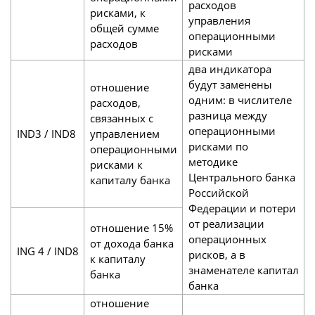
расходов
рисками, к
управления
общей сумме
операционными
расходов
рисками
два индикатора
будут заменены
отношение
одним: в числителе
расходов,
разница между
связанных с
операционными
IND3 / IND8
управлением
рисками по
операционными
методике
рисками к
Центрального банка
капиталу банка
Российской
Федерации и потери
от реализации
отношение 15%
операционных
от дохода банка
ING 4 / IND8
рисков, а в
к капиталу
знаменателе капитал
банка
банка
отношение