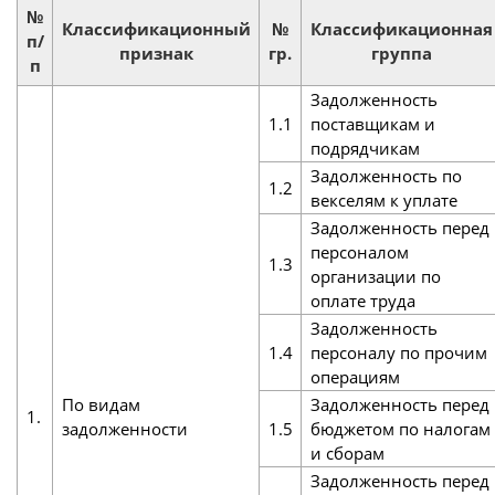
№
Классификационный
№
Классификационная
п/
признак
гр.
группа
п
Задолженность
1.1
поставщикам и
подрядчикам
Задолженность по
1.2
векселям к уплате
Задолженность перед
персоналом
1.3
организации по
оплате труда
Задолженность
1.4
персоналу по прочим
операциям
По видам
Задолженность перед
1.
задолженности
1.5
бюджетом по налогам
и сборам
Задолженность перед