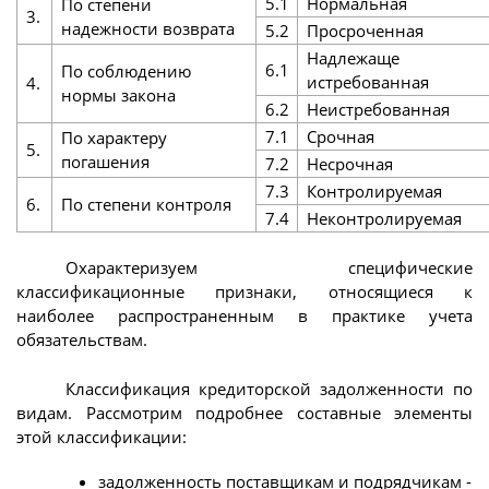
5.1
Нормальная
По степени
3.
надежности возврата
5.2
Просроченная
Надлежаще
6.1
По соблюдению
истребованная
4.
нормы закона
6.2
Неистребованная
7.1
Срочная
По характеру
5.
погашения
7.2
Несрочная
7.3
Контролируемая
6.
По степени контроля
7.4
Неконтролируемая
Охарактеризуем специфические
классификационные признаки, относящиеся к
наиболее распространенным в практике учета
обязательствам.
Классификация кредиторской задолженности по
видам. Рассмотрим подробнее составные элементы
этой классификации:
задолженность поставщикам и подрядчикам -