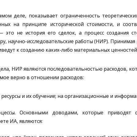
амом деле, показывает ограниченность теоретическ
нных на принципе исторической стоимости, и соот
 это не история его сделок, а процесс создания с
ру, научно-исследовательские работы (НИР). Принима
риведут к созданию каких-либо материальных ценностей
дела, НИР являются последовательностью расходов, к
амое верно в отношении расходов:
е ресурсы и их обучение; на организационные и информ
цессы. Основными доводами, которые приводят с
ете ИА, являются: