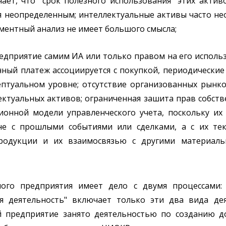
чает, что "срок полезного использования" этих актив
я неопределенным; интеллектуальные активы часто не
ементный анализ не имеет большого смысла;
редприятие самим ИА или только правом на его использ
ный платеж ассоциируется с покупкой, периодические 
птуальном уровне; отсутствие организованных рынко
ктуальных активов; ограниченная зашита прав собств
ионной модели управленческого учета, поскольку их
 не с прошлыми событиями или сделками, а с их т
продукции и их взаимосвязью с другими материал
ого предприятия имеет дело с двумя процессами:
я деятельность" включает только эти два вида дея
 предприятие занято деятельностью по созданию д