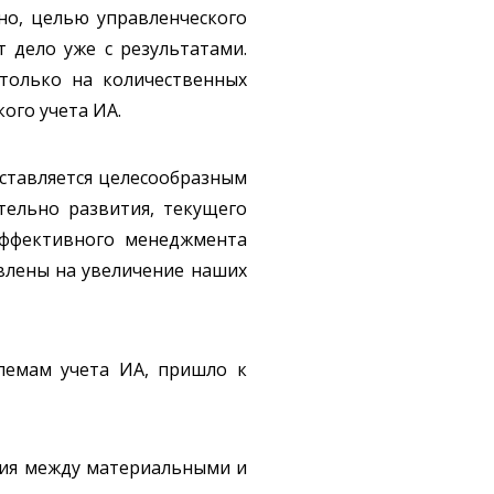
но, целью управленческого
 дело уже с результатами.
 только на количественных
ого учета ИА.
дставляется целесообразным
тельно развития, текущего
эффективного менеджмента
авлены на увеличение наших
блемам учета ИА, пришло к
тия между материальными и