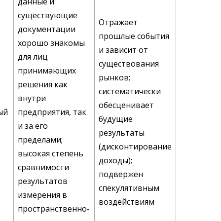
данные и
существующие
Отражает
документации
прошлые события
хорошо знакомы
и зависит от
для лиц
существования
принимающих
рынков;
решения как
систематически
внутри
обесценивает
ый
предприятия, так
будущие
и за его
результаты
пределами;
(дисконтирование
высокая степень
доходы);
сравнимости
подвержен
результатов
спекулятивным
измерения в
воздействиям
пространственно-