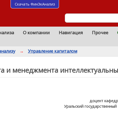
Скачать ФинЭкАнализ
нализа
О компании
Навигация
Прочее
анализу
→
Управление капиталом
та и менеджмента интеллектуальны
доцент кафедры
Уральский государственный 