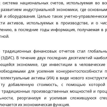
к система национальных счетов, используемая во в
я развитием индустриальной экономики, где основным
й и оборудования. Целью таких учетно-управленчески
и активов, используемых в производстве, и о чис
лению, в последние годы информация, получаемая в р
тной.
 традиционных финансовых отчетов стал глобальн
ЭДИС). В течение двух последних десятилетий наиб
ющейся экономике, где инвестиции в человеческие
обходимыми для усиления конкурентоспособности п
теллектуальные активы (ИА) в виде нового конструкт
ту добавленную стоимость, с помощью которой п
 традиционных производственных мощностей и проце
льности, реорганизуя и усиливая сложившуюся сп
лючается их экономическая функция.