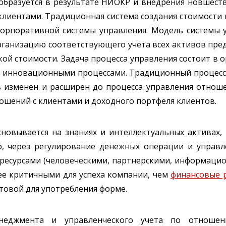
образуется в результате НИОКР и внедрения новшеств
клиентами. Традиционная система создания стоимости
корпоративной системы управления. Модель системы
ганизацию соответствующего учета всех активов пред
ой стоимости. Задача процесса управления состоит в о
ми инновационными процессами. Традиционный процес
ь изменен и расширен до процесса управления отноше
ошений с клиентами и доходного портфеля клиентов.
сновывается на знаниях и интеллектуальных активах,
, через регулирование денежных операции и управл
 ресурсами (человеческими, партнерскими, информаци
лее критичными для успеха компании, чем
финансовые 
отовой для употребления форме.
неджмента и управленческого учета по отношен