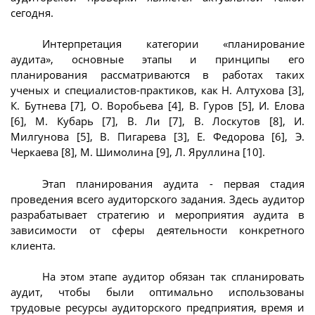
сегодня.
Интерпретация категории «планирование
аудита», основные этапы и принципы его
планирования рассматриваются в работах таких
ученых и специалистов-практиков, как Н. Алтухова [3],
К. Бутнева [7], О. Воробьева [4], В. Гуров [5], И. Елова
[6], М. Кубарь [7], В. Ли [7], В. Лоскутов [8], И.
Милгунова [5], В. Пигарева [3], Е. Федорова [6], Э.
Черкаева [8], М. Шимолина [9], Л. Яруллина [10].
Этап планирования аудита - первая стадия
проведения всего аудиторского задания. Здесь аудитор
разрабатывает стратегию и мероприятия аудита в
зависимости от сферы деятельности конкретного
клиента.
На этом этапе аудитор обязан так спланировать
аудит, чтобы были оптимально использованы
трудовые ресурсы аудиторского предприятия, время и