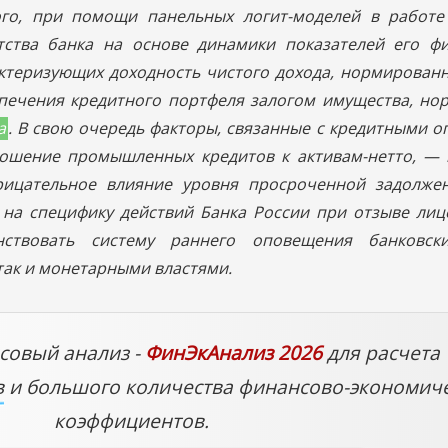
го, при помощи панельных логит-моделей в работе
ства банка на основе динамики показателей его фи
актеризующих доходность чистого дохода, нормированн
спечения кредитного портфеля залогом имущества, но
а
. В свою очередь факторы, связанные с кредитными 
тношение промышленных кредитов к активам-нетто, —
трицательное влияние уровня просроченной задолже
 на специфику действий Банка России при отзыве лиц
нствовать систему раннего оповещения банковс
так и монетарными властями.
совый анализ -
ФинЭкАнализ 2026
для расчета
в
и большого количества финансово-экономич
коэффициентов.