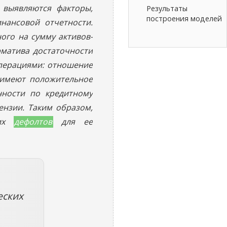
 выявляются факторы,
Результаты
построения моделей
нансовой отчетности.
ого на сумму активов-
рматива достаточности
операциями: отношение
 имеют положительное
нности по кредитному
ензии. Таким образом,
ких
дефолтов
для ее
еских