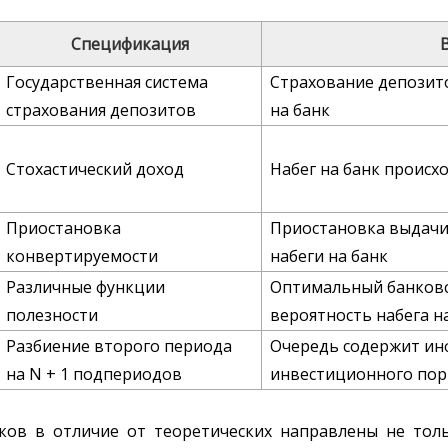
Спецификация
Государственная система
Страхование депозит
страхования депозитов
на банк
Стохастический доход
Набег на банк происх
Приостановка
Приостановка выдачи
конвертируемости
набеги на банк
Различные функции
Оптимальный банковс
полезности
вероятность набега н
Разбиение второго периода
Очередь содержит ин
на N + 1 подпериодов
инвестиционного пор
ов в отличие от теоретических направлены не толь