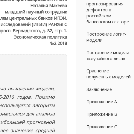
прогнозирования
Наталья Макеева
дефолтов в
младший научный сотрудник
российском
блем центральных банков ИПЭИ.
банковском секторе
 исследований (ИПЭИ) РАНХиГС
росп. Вернадского, д. 82, стр. 1.
Построение логит-
Экономическая политика
модели
№2 2018
Построение модели
«случайного леса»
Сравнение
полученных моделей
ью выявления модели,
Заключение
5-2016 годов. Помимо
Приложение А
используется алгоритм
рименялся для анализа
Приложение В
наибольшей прогнозной
Приложение С
шее значение средней