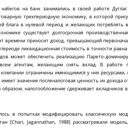
набегов на банк занимались в своей работе Дугла
нотоварную трехпериодную экономику, в которой прис
цей блага в нулевой период и желающих потреблять 
кономике существует долгосрочная производственна
нт времени приносит доход, превышающий первонача
 периоде ликвидационная стоимость в точности равна
ладов может обеспечить реализацию Парето-доминир
всем агентам, желающим снять вклад. В работе пр
е компании ограничены имеющимися у них ресурсами, 
имеет значение посленалоговая ценность их дохода от 
м образом, налогообложение сдерживает вкладчиков в
лось в попытках модифицировать классическую мо
н [Chari, Jagannathan, 1988] рассматривали модел