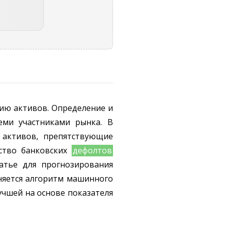
ию активов. Определение и
еми участниками рынка. В
 активов, препятствующие
ество банковских
дефолтов
атье для прогнозирования
няется алгоритм машинного
учшей на основе показателя