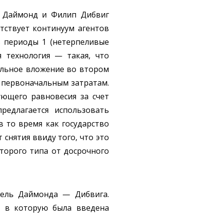
с Даймонд и Филип Дибвиг
утствует континуум агентов
в периоды 1 (нетерпеливые
я технология — такая, что
льное вложение во втором
 первоначальным затратам.
ующего равновесия за счет
едлагается использовать
в то время как государство
снятия ввиду того, что это
торого типа от досрочного
дель Даймонда — Дибвига.
ь, в которую была введена