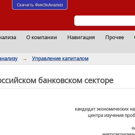
Скачать ФинЭкАнализ
нализа
О компании
Навигация
Прочее
анализу
→
Управление капиталом
оссийском банковском секторе
кандидат экономических на
центра изучения про
н
макроэкономич