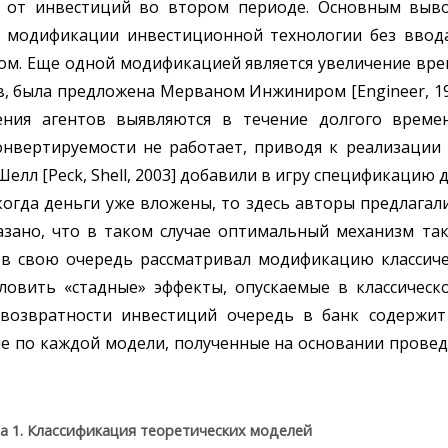
 от инвестиций во втором периоде. Основным выв
ой модификации инвестиционной технологии без вво
гом. Еще одной модификацией является увеличение вре
, была предложена Мерваном Инжиниром [Engineer, 198
ения агентов выявляются в течение долгого време
нвертируемости не работает, приводя к реализации
елл [Peck, Shell, 2003] добавили в игру спецификацию д
когда деньги уже вложены, то здесь авторы предлагал
азано, что в таком случае оптимальный механизм та
1] в свою очередь рассматривал модификацию классич
ловить «стадные» эффекты, опускаемые в классическо
возвратности инвестиций очередь в банк содержи
е по каждой модели, полученные на основании провед
а 1. Классификация теоретических моделей