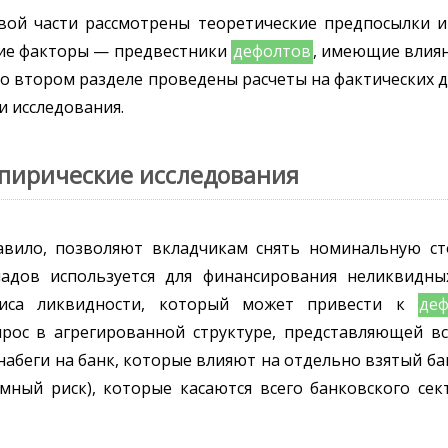
вой части рассмотрены теоретические предпосылки 
ские факторы — предвестники
дефолтов
, имеющие влиян
 Во втором разделе проведены расчеты на фактических
и исследования.
эмпирические исследования
авило, позволяют вкладчикам снять номинальную ст
адов используется для финансирования неликвидны
изиса ликвидности, который может привести к
деф
рос в агрегированной структуре, представляющей в
набеги на банк, которые влияют на отдельно взятый ба
емный риск), которые касаются всего банковского се