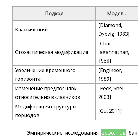
Подход
Модель
[Diamond,
Классический
Dybvig, 1983]
[Chari,
Стохастическая модификация
Jagannathan,
1988]
Увеличение временного
[Engineer,
горизонта
1989]
Изменение предпосылок
[Peck, Shell,
относительно вкладчиков
2003]
Модификация структуры
[Gu, 2011]
периодов
Эмпирические исследования
дефолтов
банк