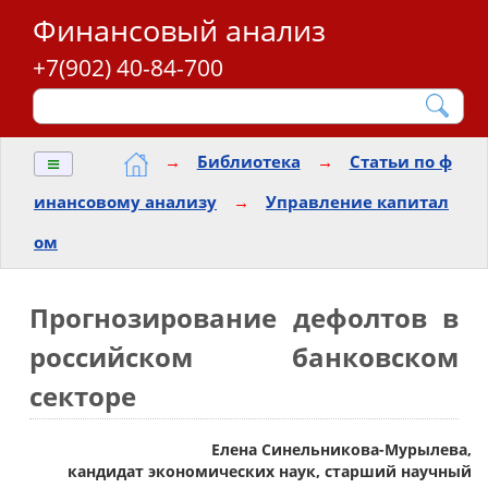
Финансовый анализ
+7(902) 40-84-700
≡
→
Библиотека
→
Статьи по ф
инансовому анализу
→
Управление капитал
ом
Прогнозирование дефолтов в
российском банковском
секторе
Елена Синельникова-Мурылева,
кандидат экономических наук, старший научный