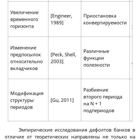
Пр
Увеличение
вы
[Engineer,
Приостановка
временного
на
1989]
конвертируемости
горизонта
уст
на 
Оп
Изменение
ба
Различные
предпосылок
[Peck, Shell,
ме
функции
относительно
2003]
доп
полезности
вкладчиков
вер
наб
Оч
Разбиение
со
Модификация
второго периода
ин
структуры
[Gu, 2011]
на N + 1
сос
периодов
подпериодов
ин
пор
Эмпирические исследования дефолтов банков в
отличие от теоретических направлены не только на