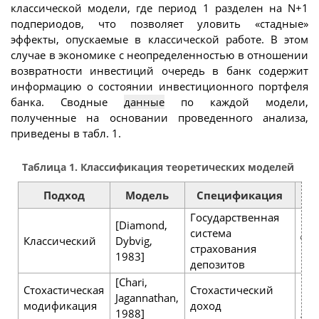
классической модели, где период 1 разделен на N+1
подпериодов, что позволяет уловить «стадные»
эффекты, опускаемые в классической работе. В этом
случае в экономике с неопределенностью в отношении
возвратности инвестиций очередь в банк содержит
информацию о состоянии инвестиционного портфеля
банка. Сводные
данные
по каждой модели,
полученные на основании проведенного анализа,
приведены в табл. 1.
Таблица 1. Классификация теоретических моделей
Подход
Модель
Спецификация
Государственная
Стр
[Diamond,
система
деп
Классический
Dybvig,
страхования
пр
1983]
депозитов
наб
[Chari,
Наб
Стохастическая
Стохастический
Jagannathan,
про
модификация
доход
1988]
люб