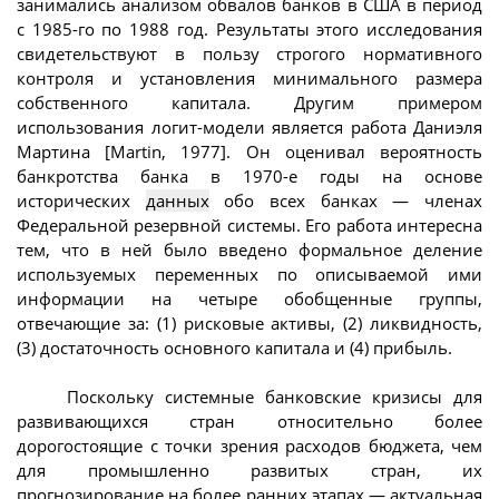
занимались анализом обвалов банков в США в период
с 1985-го по 1988 год. Результаты этого исследования
свидетельствуют в пользу строгого нормативного
контроля и установления минимального размера
собственного капитала. Другим примером
использования логит-модели является работа Даниэля
Мартина [Martin, 1977]. Он оценивал вероятность
банкротства банка в 1970-е годы на основе
исторических
данных
обо всех банках — членах
Федеральной резервной системы. Его работа интересна
тем, что в ней было введено формальное деление
используемых переменных по описываемой ими
информации на четыре обобщенные группы,
отвечающие за: (1) рисковые активы, (2) ликвидность,
(3) достаточность основного капитала и (4) прибыль.
Поскольку системные банковские кризисы для
развивающихся стран относительно более
дорогостоящие с точки зрения расходов бюджета, чем
для промышленно развитых стран, их
прогнозирование на более ранних этапах — актуальная