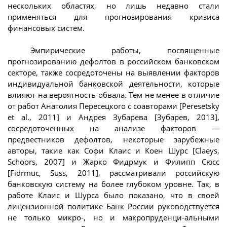
нескольких областях, но лишь недавно стали
применяться для прогнозирования кризиса
финансовых систем.
Эмпирические работы, посвященные
прогнозированию дефолтов в российском банковском
секторе, также сосредоточены на выявлении факторов
индивидуальной банковской деятельности, которые
влияют на вероятность обвала. Тем не менее в отличие
от работ Анатолия Пересецкого с соавторами [Peresetsky
et al., 2011] и Андрея Зубарева [Зубарев, 2013],
сосредоточенных на анализе факторов —
предвестников дефолтов, некоторые зарубежные
авторы, такие как Софи Клаис и Коен Шурс [Claeys,
Schoors, 2007] и Жарко Фидрмук и Филипп Сюсс
[Fidrmuc, Suss, 2011], рассматривали российскую
банковскую систему на более глубоком уровне. Так, в
работе Клаис и Шурса было показано, что в своей
лицензионной политике Банк России руководствуется
не только микро-, но и макропруденци-альными