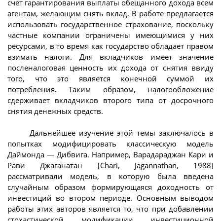
счет гарантирования выплаты обещанного дохода всем
агентам, желающим снять вклад. В работе предлагается
использовать государственное страхование, поскольку
частные компании ограничены имеющимися у них
ресурсами, в то время как государство обладает правом
взимать налоги. Для вкладчиков имеет значение
посленалоговая ценность их дохода от снятия ввиду
того, что это является конечной суммой их
потребления. Таким образом, налогообложение
сдерживает вкладчиков второго типа от досрочного
снятия денежных средств.
Дальнейшее изучение этой темы заключалось в
попытках модифицировать классическую модель
Даймонда — Дибвига. Например, Варадараджан Кари и
Рави Джаганатан [Chari, Jagannathan, 1988]
рассматривали модель, в которую была введена
случайным образом формирующаяся доходность от
инвестиций во втором периоде. Основным выводом
работы этих авторов является то, что при добавлении
стохастической модификации инвестиционной