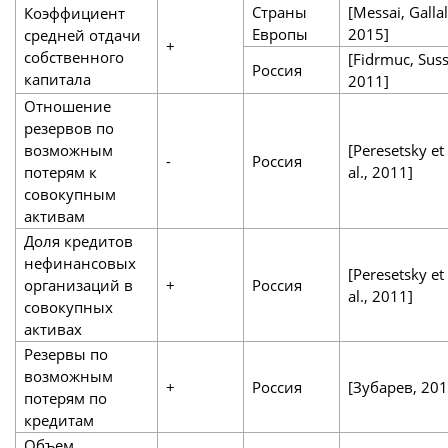
Страны
[Messai, Gallal
Коэффициент
Европы
2015]
средней отдачи
+
собственного
[Fidrmuc, Suss
Россия
капитала
2011]
Отношение
резервов по
возможным
[Peresetsky et
-
Россия
потерям к
al., 2011]
совокупным
активам
Доля кредитов
нефинансовых
[Peresetsky et
организаций в
+
Россия
al., 2011]
совокупных
активах
Резервы по
возможным
+
Россия
[Зубарев, 201
потерям по
кредитам
Объем