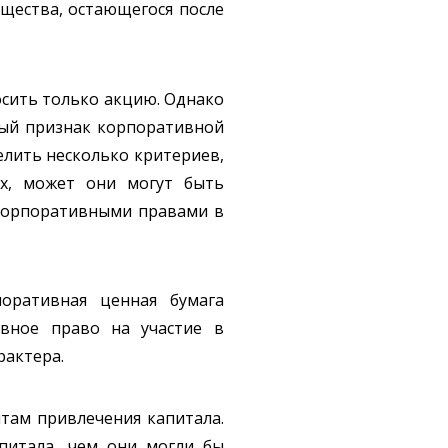
мущества, остающегося после
сить только акцию. Однако
вный признак корпоративной
елить несколько критериев,
ых, может они могут быть
 корпоративными правами в
оративная ценная бумага
ивное право на участие в
рактера.
там привлечения капитала.
питала, чем они могли бы