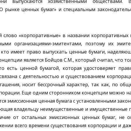
ни выпускаются хозяйственными обществами. Во
 рынке ценных бумаг» и специальным законодательс
й слово «корпоративные» в названии корпоративных ц
ными организациями-эмитентами, поэтому их эмите
, кто имеет право выпускать ценные бумаги, наделяю
нцепции является Бойцов С.М., который считал, что то
то есть ценной бумагой, которая удостоверяет пра
связана с деятельностью и существованием корпораци
ашения, носит бессрочный характер, так как, по общ
порации. Еще одним сторонником концепции можно наз
ся эмиссионная ценная бумага с установленными зако
яющая владельцу неимущественные и имущественные пр
личие от остальных эмиссионных ценных бумаг, не 
ении всего времени существования корпорации и даже