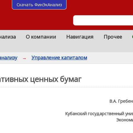
Скачать ФинЭкАнализ
нализа
О компании
Навигация
Прочее
анализу
→
Управление капиталом
тивных ценных бумаг
В.А. Гребен
Кубанский государственный унив
Экономи