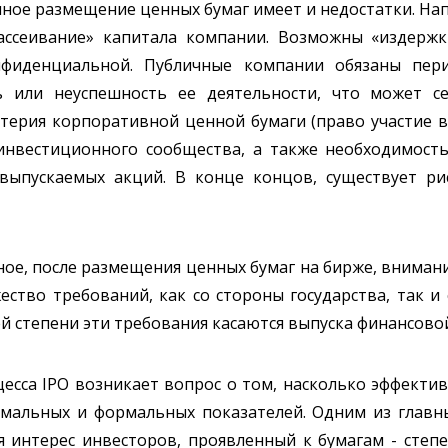
ичное размещение ценных бумаг имеет и недостатки. На
ассеивание» капитала компании. Возможны «издержк
нфиденциальной. Публичные компании обязаны пери
 или неуспешность ее деятельности, что может с
итерия корпоративной ценной бумаги (право участие 
инвестиционного сообщества, а также необходимост
ыпускаемых акций. В конце концов, существует ри
ое, после размещения ценных бумаг на бирже, вниман
ество требований, как со стороны государства, так 
 степени эти требования касаются выпуска финансовой
есса IPO возникает вопрос о том, насколько эффекти
альных и формальных показателей. Одним из главны
я интерес инвесторов, проявленный к бумагам - степ