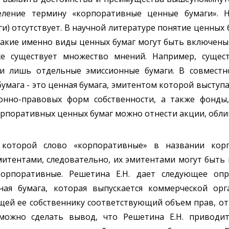
еление термину «корпоративные ценные бумаги». 
) отсутствует. В научной литературе понятие ценных б
какие именно виды ценных бумаг могут быть включены
е существует множество мнений. Например, сущест
 лишь отдельные эмиссионные бумаги. В совместно
 бумага - это ценная бумага, эмитентом которой высту
онно-правовых форм собственности, а также фонды
рпоративных ценных бумаг можно отнести акции, облига
о которой слово «корпоративные» в названии кор
итентами, следовательно, их эмитентами могут быть 
орпоративные. Решетина Е.Н. дает следующее опре
ная бумага, которая выпускается коммерческой орг
ющей ее собственнику соответствующий объем прав, о
 можно сделать вывод, что Решетина Е.Н. приводи