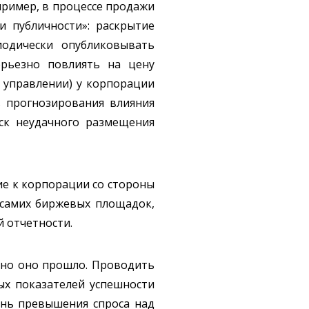
пример, в процессе продажи
и публичности»: раскрытие
одически опубликовывать
ерьезно повлиять на цену
в управлении) у корпорации
ь прогнозирования влияния
ск неудачного размещения
ие к корпорации со стороны
и самих биржевых площадок,
 отчетности.
вно оно прошло. Проводить
х показателей успешности
ень превышения спроса над