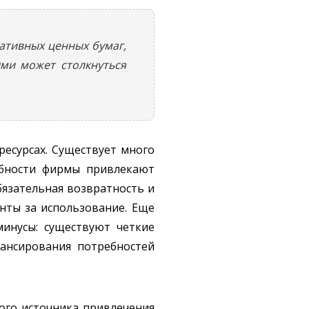
ативных ценных бумаг,
ми может столкнуться
есурсах. Существует много
ебности фирмы привлекают
бязательная возвратность и
енты за использование. Еще
минусы: существуют четкие
нансирования потребностей
ого источника привлечения