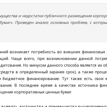
мущества и недостатки публичного размещения корпор
умаг». Проведен анализ основных проблем, с которы
аний возникает потребность во внешних финансовых р
аций. Чаще всего, при возникновении данной потр
итования. Но минусом данного способа является их о
средств в определенный заранее срок), а также проц
я бюджетное финансирование. Тут также есть свои 
вания. В последнее время в качестве источника фи
ещение корпоративных ценных бумаг.
, выявить достоинства и преимущества вышеупомянут