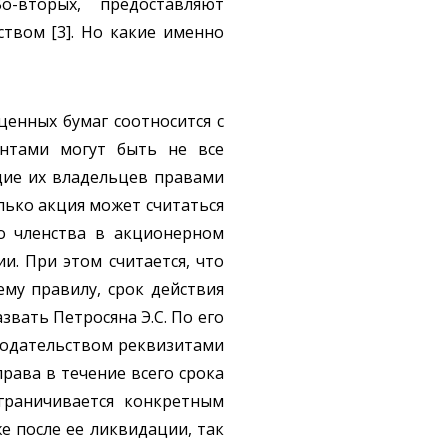
-вторых, предоставляют
твом [3]. Но какие именно
енных бумаг соотносится с
нтами могут быть не все
щие их владельцев правами
лько акция может считаться
во членства в акционерном
и. При этом считается, что
ему правилу, срок действия
вать Петросяна Э.С. По его
нодательством реквизитами
ава в течение всего срока
ограничивается конкретным
 после ее ликвидации, так