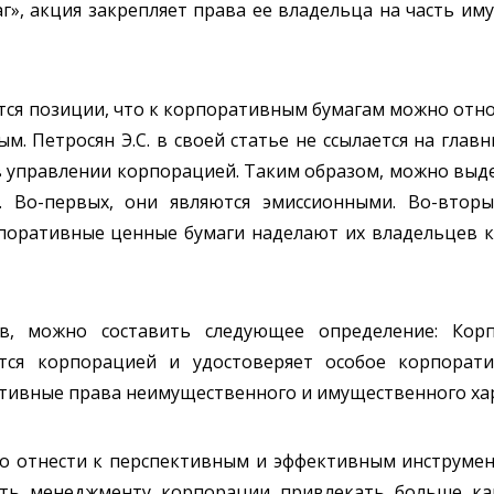
умаг», акция закрепляет права ее владельца на часть и
ся позиции, что к корпоративным бумагам можно отно
ым. Петросян Э.С. в своей статье не ссылается на гла
 в управлении корпорацией. Таким образом, можно выд
. Во-первых, они являются эмиссионными. Во-втор
рпоративные ценные бумаги наделают их владельцев
в, можно составить следующее определение: Корп
ется корпорацией и удостоверяет особое корпорат
ативные права неимущественного и имущественного ха
 отнести к перспективным и эффективным инструмен
сть менеджменту корпорации привлекать больше ка