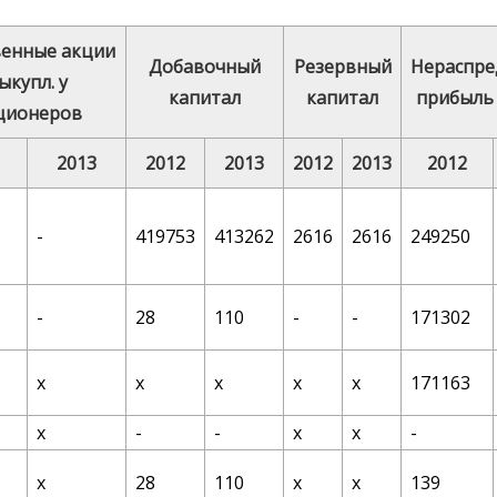
венные акции
Добавочный
Резервный
Нераспре
ыкупл. у
капитал
капитал
прибыль 
ционеров
2013
2012
2013
2012
2013
2012
-
419753
413262
2616
2616
249250
-
28
110
-
-
171302
х
х
х
х
х
171163
х
-
-
х
х
-
х
28
110
х
х
139