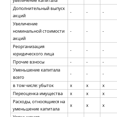
увеличение капитала
Дополнительный выпуск
-
-
-
акций
Увеличение
номинальной стоимости
-
-
-
акций
Реорганизация
-
-
-
юридического лица
Прочие взносы
-
-
-
Уменьшение капитала
-
-
-
всего
в том числе: убыток
х
х
х
Переоценка имущества
х
х
х
Расходы, относящиеся на
х
х
х
уменьшение капитала
Уменьшение