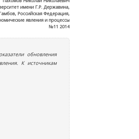
Пахомов Николай Николаевич
ерситет имени Г.Р. Державина,
 Тамбов, Российская Федерация,
номические явления и процессы
№11 2014
оказатели обновления
вления. К источникам