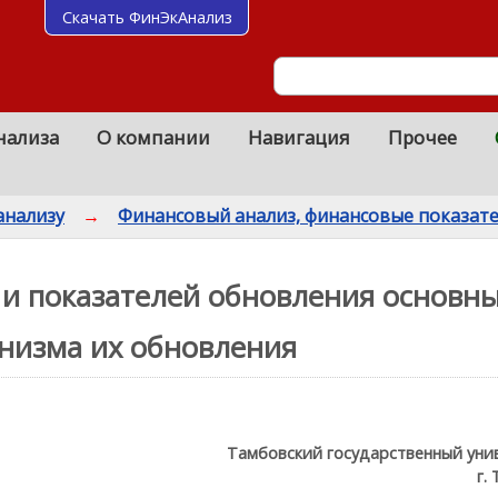
Скачать ФинЭкАнализ
нализа
О компании
Навигация
Прочее
анализу
→
Финансовый анализ, финансовые показат
 и показателей обновления основны
низма их обновления
Тамбовский государственный унив
г.