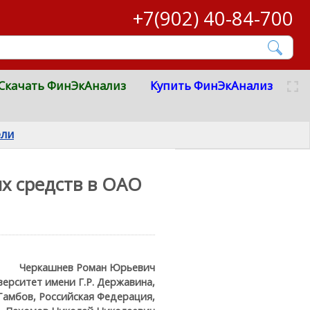
+7(902) 40-84-700
Скачать ФинЭкАнализ
Купить ФинЭкАнализ
ели
х средств в ОАО
Черкашнев Роман Юрьевич
ерситет имени Г.Р. Державина,
 Тамбов, Российская Федерация,