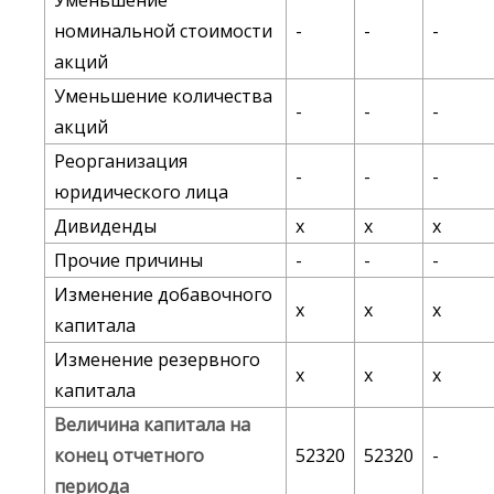
номинальной стоимости
-
-
-
акций
Уменьшение количества
-
-
-
акций
Реорганизация
-
-
-
юридического лица
Дивиденды
х
х
х
Прочие причины
-
-
-
Изменение добавочного
х
х
х
капитала
Изменение резервного
х
х
х
капитала
Величина капитала на
конец отчетного
52320
52320
-
периода