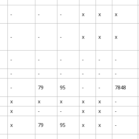
-
-
-
х
х
х
-
-
-
х
х
х
-
-
-
-
-
-
-
-
-
-
-
-
-
79
95
-
-
7848
х
х
х
х
х
-
х
-
-
х
х
-
х
79
95
х
х
-