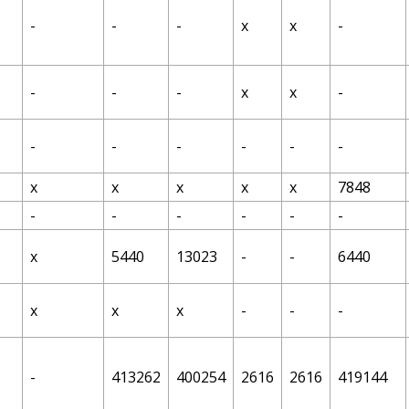
-
-
-
х
х
-
-
-
-
х
х
-
-
-
-
-
-
-
х
х
х
х
х
7848
-
-
-
-
-
-
х
5440
13023
-
-
6440
х
х
х
-
-
-
-
413262
400254
2616
2616
419144