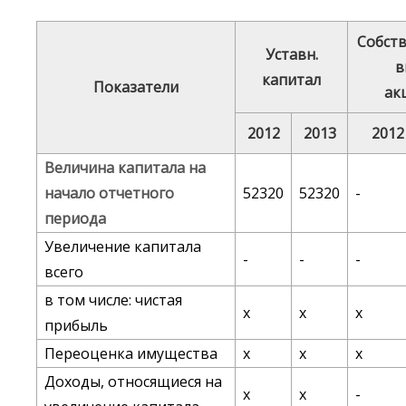
Собст
Уставн.
в
капитал
Показатели
ак
2012
2013
2012
Величина капитала на
начало отчетного
52320
52320
-
периода
Увеличение капитала
-
-
-
всего
в том числе: чистая
х
х
х
прибыль
Переоценка имущества
х
х
х
Доходы, относящиеся на
х
х
-