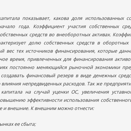
апитала показывает, какова доля использованных со
ачало года. Коэффициент участия собственных сре
собственных средств во внеоборотных активах. Коэфф
актеризует долю собственных средств в оборотных 
й вес тех источников финансирования, которые данн
ьное время, привлеченных для финансирования актив
овиях постоянно меняющийся рыночной экономики пр
создавать финансовый резерв в виде денежных средс
о влияния непредвиденных расходов. Так же предприят
капитала на случай уценки ОС, увеличения уставног
повышению эффективности использования собственного
ие и внешние. К внешним можно отнести:
ынках ее сбыта;