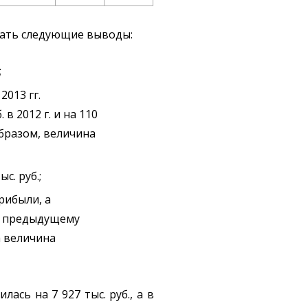
лать следующие выводы:
;
2013 гг.
в 2012 г. и на 110
 образом, величина
с. руб.;
прибыли, а
ые предыдущему
да величина
лась на 7 927 тыс. руб., а в