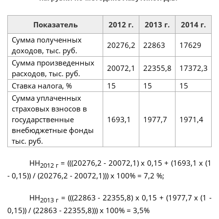
Показатель
2012 г.
2013 г.
2014 г.
Сумма полученных
20276,2
22863
17629
доходов, тыс. руб.
Сумма произведенных
20072,1
22355,8
17372,3
расходов, тыс. руб.
Ставка налога, %
15
15
15
Сумма уплаченных
страховых взносов в
государственные
1693,1
1977,7
1971,4
внебюджетные фонды
тыс. руб.
НН
= (((20276,2 - 20072,1) х 0,15 + (1693,1 х (1
2012 г
- 0,15)) / (20276,2 - 20072,1))) х 100% = 7,2 %;
НН
= (((22863 - 22355,8) х 0,15 + (1977,7 х (1 -
2013 г
0,15)) / (22863 - 22355,8))) х 100% = 3,5%