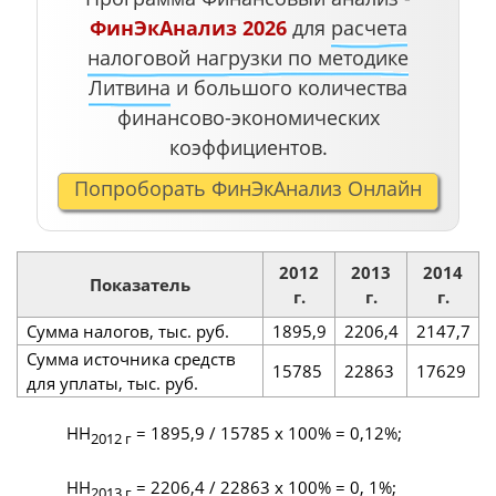
ФинЭкАнализ 2026
для
расчета
налоговой нагрузки по методике
Литвина
и большого количества
финансово-экономических
коэффициентов.
Попроборать ФинЭкАнализ Онлайн
2012
2013
2014
Показатель
г.
г.
г.
Сумма налогов, тыс. руб.
1895,9
2206,4
2147,7
Сумма источника средств
15785
22863
17629
для уплаты, тыс. руб.
НН
= 1895,9 / 15785 х 100% = 0,12%;
2012 г
НН
= 2206,4 / 22863 х 100% = 0, 1%;
2013 г