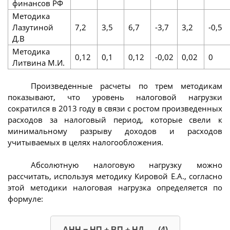
финансов РФ
Методика
Лазутиной
7,2
3,5
6,7
-3,7
3,2
-0,5
Д.В
Методика
0,12
0,1
0,12
-0,02
0,02
0
Литвина М.И.
Произведенные расчеты по трем методикам
показывают, что уровень налоговой нагрузки
сократился в 2013 году в связи с ростом произведенных
расходов за налоговый период, которые свели к
минимальному разрыву доходов и расходов
учитываемых в целях налогообложения.
Абсолютную налоговую нагрузку можно
рассчитать, используя методику Кировой Е.А., согласно
этой методики налоговая нагрузка определяется по
формуле:
АНН = НП + ВП + НД, (4)