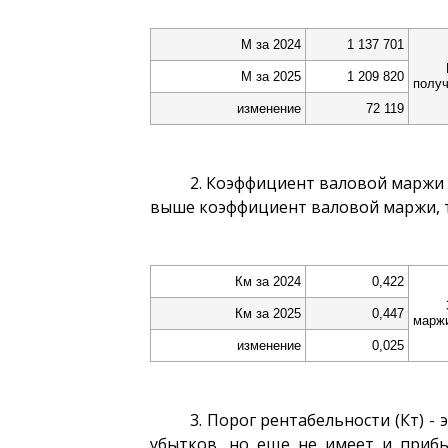
М за 2024
1 137 701
М за 2025
1 209 820
получ
изменение
72 119
2. Коэффициент валовой маржи 
выше коэффициент валовой маржи, т
Км за 2024
0,422
Км за 2025
0,447
маржи
изменение
0,025
3. Порог рентабельности (Кт) -
убытков, но еще не имеет и приб