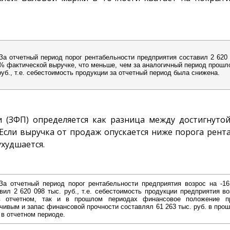
За отчетный период порог рентабельности предприятия составил 2 620 
% фактической выручке, что меньше, чем за аналогичный период прошло
руб., т.е. себестоимость продукции за отчетный период была снижена.
и (ЗФП) определяется как разница между достигнуто
Если выручка от продаж опускается ниже порога рента
худшается.
За отчетный период порог рентабельности предприятия возрос на -16 
вил 2 620 098 тыс. руб., т.е. себестоимость продукции предприятия в
в отчетном, так и в прошлом периодах финансовое положение п
чивым и запас финансовой прочности составлял 61 263 тыс. руб. в прош
- в отчетном периоде.