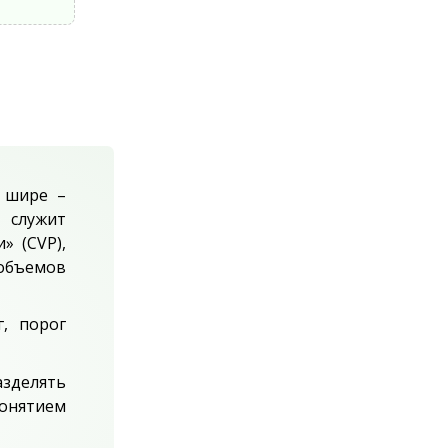
 шире –
 служит
» (CVP),
объемов
, порог
азделять
онятием