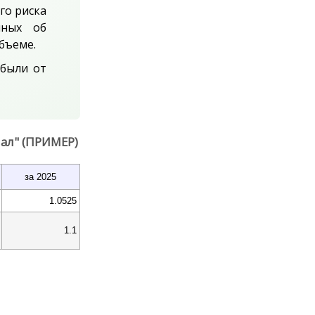
го риска
нных об
бъеме.
были от
ал" (ПРИМЕР)
за 2025
1.0525
1.1