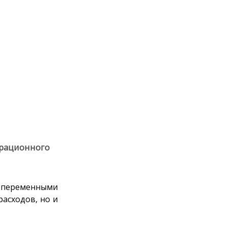
ерационного
 переменными
асходов, но и