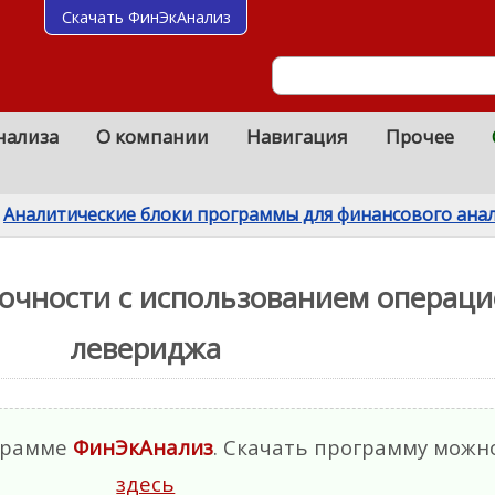
Скачать ФинЭкАнализ
нализа
О компании
Навигация
Прочее
Аналитические блоки программы для финансового ана
точности с использованием операц
левериджа
ограмме
ФинЭкАнализ
. Скачать программу можн
здесь