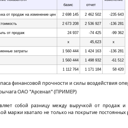
базис
отчет
чка от продаж на изменение цен
2 698 145
2 462 502
-235 643
стоимость
2 673 208
2 536 927
-136 281
ыль от продаж
24 937
-74 425
-99 362
x
45,623
x
еменные затраты
1 560 444
1 424 163
-136 281
1 560 444
1 498 932
-61 512
1 112 764
1 171 184
58 420
запаса финансовой прочности и силы воздействия оп
рычага ОАО "Арсенал" (ПРИМЕР)
авляет собой разницу между выручкой от продаж и
вой маржи хватало не только на покрытие постоянных р