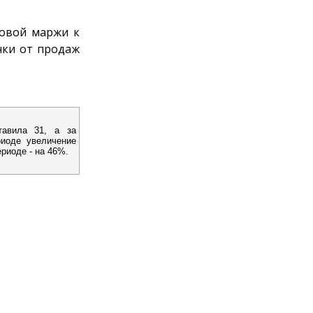
ловой маржи к
чки от продаж
тавила 31, а за
риоде увеличение
риоде - на 46%.