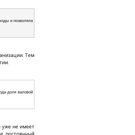
сходы и позволяла
анизации. Тем
тии.
ода доля валовой
е уже не имеет
ие постоянный