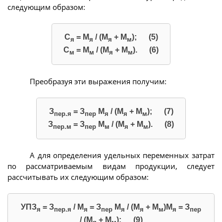
следующим образом:
С
= М
/ (М
+ М
); (5)
я
я
я
м
С
= М
/ (М
+ М
). (6)
м
м
я
м
Преобразуя эти выражения получим:
З
= З
М
/ (М
+ М
); (7)
пер.я
пер
я
я
м
З
= З
М
/ (М
+ М
). (8)
пер.м
пер
м
я
м
А для определения удельных переменных затрат
по рассматриваемым видам продукции, следует
рассчитывать их следующим образом:
УПЗ
= З
/ М
= З
М
/ (М
+ М
)М
= З
я
пер.я
я
пер
я
я
м
я
пер
/ (М
+ М
); (9)