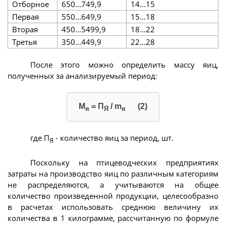
Отборное
650...749,9
14...15
Первая
550...649,9
15...18
Вторая
450...5499,9
18...22
Третья
350...449,9
22...28
После этого можно определить массу яиц,
полученных за анализируемый период:
М
= П
/ m
(2)
я
Я
я
где П
- количество яиц за период, шт.
Я
Поскольку на птицеводческих предприятиях
затраты на производство яиц по различным категориям
не распределяются, а учитываются на общее
количество произведенной продукции, целесообразно
в расчетах использовать среднюю величину их
количества в 1 килограмме, рассчитанную по формуле