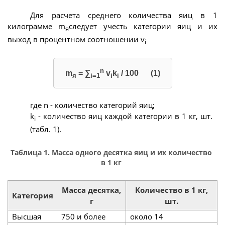
Для расчета среднего количества яиц в 1
килограмме m
следует учесть категории яиц и их
я
выход в процентном соотношении v
i
n
m
= ∑
v
k
/ 100 (1)
я
i=1
i
i
где n - количество категорий яиц;
k
- количество яиц каждой категории в 1 кг, шт.
i
(табл. 1).
Таблица 1. Масса одного десятка яиц и их количество
в 1 кг
Масса десятка,
Количество в 1 кг,
Категория
г
шт.
Высшая
750 и более
около 14