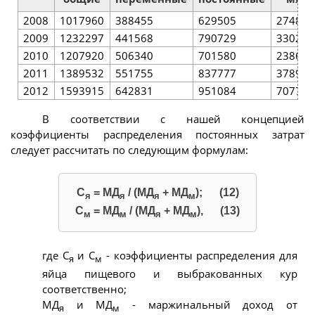
2008
1017960
388455
629505
27484,
2009
1232297
441568
790729
33023,
2010
1207920
506340
701580
23866,
2011
1389532
551755
837777
37893,
2012
1593915
642831
951084
70770,
В соответствии с нашей концепцией
коэффициенты распределения постоянных затрат
следует рассчитать по следующим формулам:
С
= МД
/ (МД
+ МД
); (12)
я
я
я
м
С
= МД
/ (МД
+ МД
), (13)
м
м
я
м
где С
и С
- коэффициенты распределения для
я
м
яйца пищевого и выбракованных кур
соответственно;
МД
и МД
- маржинальный доход от
я
м