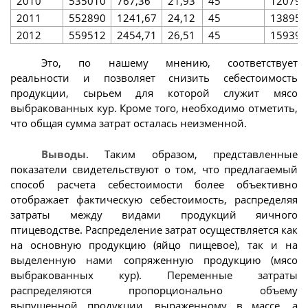
2010
535010
767,36
21,93
45
120792
2011
552890
1241,67
24,12
45
138953
2012
559512
2454,71
26,51
45
159391
Это, по нашему мнению, соответствует
реальности и позволяет снизить себестоимость
продукции, сырьем для которой служит мясо
выбракованных кур. Кроме того, необходимо отметить,
что общая сумма затрат осталась неизменной.
Выводы
. Таким образом, представленные
показатели свидетельствуют о том, что предлагаемый
способ расчета себестоимости более объективно
отображает фактическую себестоимость, распределяя
затраты между видами продукций яичного
птицеводстве. Распределение затрат осуществляется как
на основную продукцию (яйцо пищевое), так и на
выделенную нами сопряженную продукцию (мясо
выбракованных кур). Переменные затраты
распределяются пропорционально объему
выпущенной продукции, выраженному в массе, а