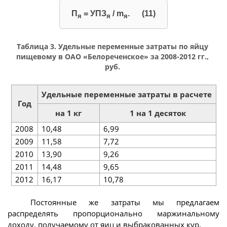
П
= УПЗ
/ m
. (11)
я
я
я
Таблица 3. Удельные переменные затраты по яйцу
пищевому в ОАО «Белореченское» за 2008-2012 гг.,
руб.
Удельные переменные затраты в расчете
Год
на 1 кг
1 на 1 десяток
2008
10,48
6,99
2009
11,58
7,72
2010
13,90
9,26
2011
14,48
9,65
2012
16,17
10,78
Постоянные же затраты мы предлагаем
распределять пропорционально маржинальному
доходу, получаемому от яиц и выбракованных кур.