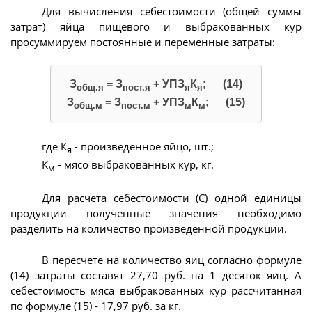
Для вычисления себестоимости (общей суммы
затрат) яйца пищевого и выбракованных кур
просуммируем постоянные и переменные затраты:
З
= З
+ УПЗ
К
; (14)
общ.я
пост.я
я
я
З
= З
+ УПЗ
К
; (15)
общ.м
пост.м
м
м
где К
- произведенное яйцо, шт.;
я
К
- мясо выбракованных кур, кг.
м
Для расчета себестоимости (С) одной единицы
продукции полученные значения необходимо
разделить на количество произведенной продукции.
В пересчете на количество яиц согласно формуле
(14) затраты составят 27,70 руб. на 1 десяток яиц. А
себестоимость мяса выбракованных кур рассчитанная
по формуле (15) - 17,97 руб. за кг.