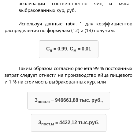
реализации соответственно яиц и мяса
выбракованных кур, руб.
Используя данные табл. 1 для коэффициентов
распределения по формулам (12) и (13) получим:
С
= 0,99; С
= 0,01
я
м
Таким образом согласно расчета 99 % постоянных
затрат следует отнести на производство яйца пищевого
и 1 % на стоимость выбракованных кур, или
З
= 946661,88 тыс. руб.,
пост.я
З
= 4422,12 тыс.руб.
пост.м