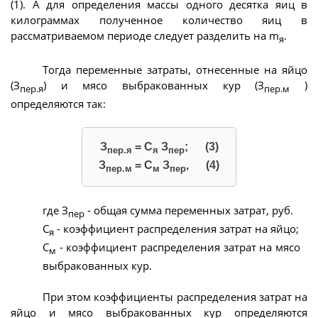
(1). А для определения массы одного десятка яиц в
килограммах полученное количество яиц в
рассматриваемом периоде следует разделить на m
.
я
Тогда переменные затраты, отнесенные на яйцо
(З
) и мясо выбракованных кур (З
)
пер.я
пер.м
определяются так:
З
= С
З
; (3)
пер.я
я
пер
З
= С
З
, (4)
пер.м
м
пер
где З
- общая сумма переменных затрат, руб.
пер
С
- коэффициент распределения затрат на яйцо;
я
С
- коэффициент распределения затрат на мясо
м
выбракованных кур.
При этом коэффициенты распределения затрат на
яйцо и мясо выбракованных кур определяются