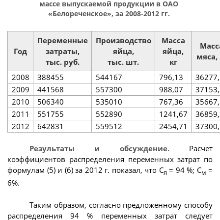
массе выпускаемой продукции в ОАО
«Белореченское», за 2008-2012 гг.
Переменные
Производство
Масса
Масс
Год
затраты,
яйца,
яйца,
мяса, 
тыс. руб.
тыс. шт.
кг
2008
388455
544167
796,13
36277,
2009
441568
557300
988,07
37153,
2010
506340
535010
767,36
35667,
2011
551755
552890
1241,67
36859,
2012
642831
559512
2454,71
37300,
Результаты и обсуждение
. Расчет
коэффициентов распределения переменных затрат по
формулам (5) и (6) за 2012 г. показал, что С
= 94 %; С
=
я
м
6%.
Таким образом, согласно предложенному способу
распределения 94 % переменных затрат следует