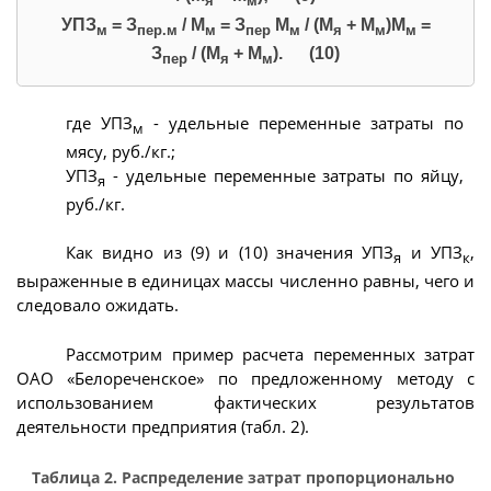
я
м
УПЗ
= З
/ М
= З
М
/ (М
+ М
)М
=
м
пер.м
м
пер
м
я
м
м
З
/ (М
+ М
). (10)
пер
я
м
где УПЗ
- удельные переменные затраты по
м
мясу, руб./кг.;
УПЗ
- удельные переменные затраты по яйцу,
я
руб./кг.
Как видно из (9) и (10) значения УПЗ
и УПЗ
,
я
к
выраженные в единицах массы численно равны, чего и
следовало ожидать.
Рассмотрим пример расчета переменных затрат
ОАО «Белореченское» по предложенному методу с
использованием фактических результатов
деятельности предприятия (табл. 2).
Таблица 2. Распределение затрат пропорционально