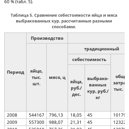
60 % (табл. 5).
Таблица 5. Сравнение себестоимости яйца и мяса
выбракованных кур, рассчитанные разными
способами.
Производство
традиционный
себестоимость
яйцо,
Период
общи
тыс.
мясо, ц
выбрако-
яйца,
затрат
шт.
ванных
руб./
тыс. р
кур, руб./
дес.
кг
2008
544167
796,13
18,05
45
101796
2009
557300
988,07
21,31
45
123229