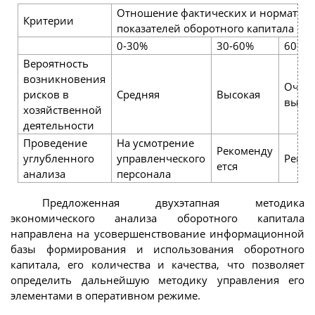
Отношение фактических и норматив
Критерии
показателей оборотного капитала
0-30%
30-60%
60-1
Вероятность
возникновения
Очен
рисков в
Средняя
Высокая
высок
хозяйственной
деятельности
Проведение
На усмотрение
Рекоменду
углубленного
управленческого
Реком
ется
анализа
персонала
Предложенная двухэтапная методика
экономического анализа оборотного капитала
направлена на усовершенствование информационной
базы формирования и использования оборотного
капитала, его количества и качества, что позволяет
определить дальнейшую методику управления его
элементами в оперативном режиме.