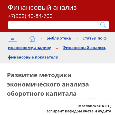
Финансовый анализ
+7(902) 40-84-700
≡
→
Библиотека
→
Статьи по ф
инансовому анализу
→
Финансовый анализ,
финансовые показатели
Развитие методики
экономического анализа
оборотного капитала
Масловская А.Ю.,
аспирант кафедры учета и аудита