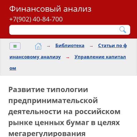
Финансовый анализ
+7(902) 40-84-700
≡
→
Библиотека
→
Статьи по ф
инансовому анализу
→
Управление капитал
ом
Развитие типологии
предпринимательской
деятельности на российском
рынке ценных бумаг в целях
мегарегулирования