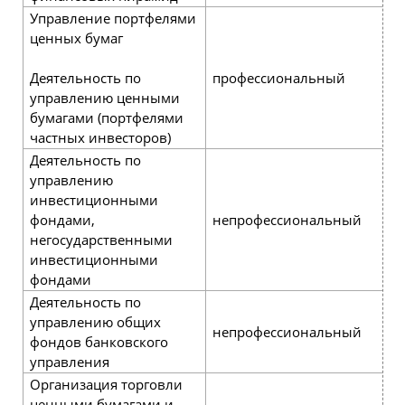
Управление портфелями
ценных бумаг
Деятельность по
профессиональный
р
управлению ценными
бумагами (портфелями
частных инвесторов)
Деятельность по
управлению
инвестиционными
фондами,
непрофессиональный
р
негосударственными
инвестиционными
фондами
Деятельность по
р
управлению общих
р
непрофессиональный
фондов банковского
б
управления
д
Организация торговли
ценными бумагами и