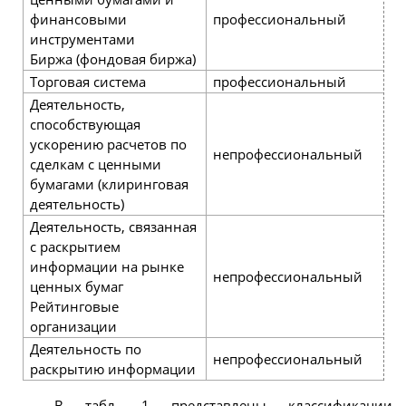
финансовыми
профессиональный
р
инструментами
Биржа (фондовая биржа)
Торговая система
профессиональный
р
Деятельность,
способствующая
ускорению расчетов по
непрофессиональный
р
сделкам с ценными
бумагами (клиринговая
деятельность)
Деятельность, связанная
с раскрытием
информации на рынке
непрофессиональный
р
ценных бумаг
Рейтинговые
организации
Деятельность по
ч
непрофессиональный
раскрытию информации
р
В табл. 1 представлены классификации