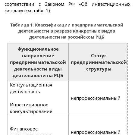
соответствии с Законом РФ «Об инвестиционных
фондах» (см. табл. 1).
Таблица 1. Классификации предпринимательской
деятельности в разрезе конкретных видов
деятельности на российском РЦБ
Функциональное
направление
Статус
предпринимательской
предпринимательской
р
деятельности виды
структуры
деятельности на РЦБ
Консультационная
деятельность
непрофессиональный
н
Инвестиционное
консультирование
р
р
Финансовое
непрофессиональный
б