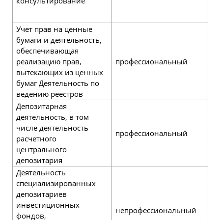
консультирование
д
д
Учет прав на ценные
бумаги и деятельность,
обеспечивающая
реализацию прав,
профессиональный
р
вытекающих из ценных
бумаг Деятельность по
ведению реестров
Депозитарная
деятельность, в том
числе деятельность
профессиональный
р
расчетного
центрального
депозитария
Деятельность
специализированных
депозитариев
инвестиционных
непрофессиональный
р
фондов,