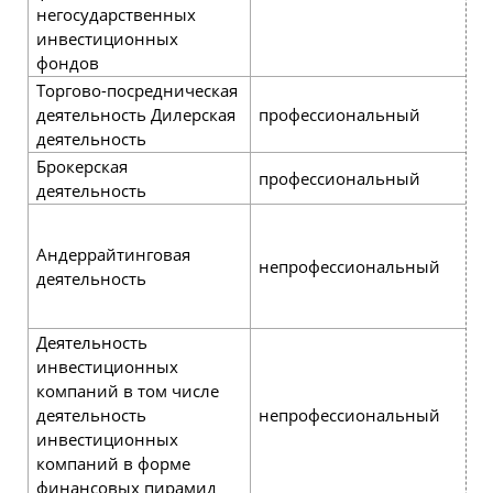
негосударственных
инвестиционных
фондов
Торгово-посредническая
деятельность Дилерская
профессиональный
р
деятельность
Брокерская
профессиональный
р
деятельность
ч
р
Андеррайтинговая
непрофессиональный
р
деятельность
б
д
Деятельность
инвестиционных
компаний в том числе
деятельность
непрофессиональный
н
инвестиционных
компаний в форме
финансовых пирамид